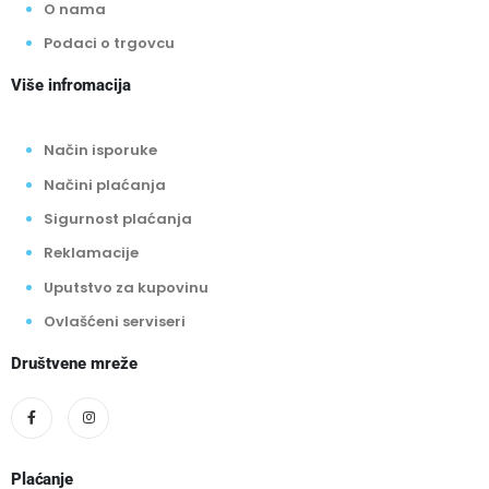
O nama
Podaci o trgovcu
Više infromacija
Način isporuke
Načini plaćanja
Sigurnost plaćanja
Reklamacije
Uputstvo za kupovinu
Ovlašćeni serviseri
Društvene mreže
Plaćanje