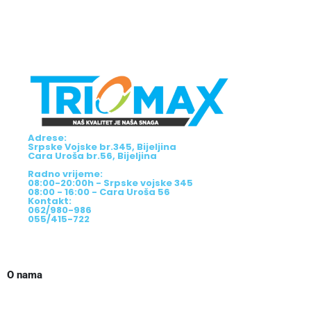
Adrese:
Srpske Vojske br.345, Bijeljina
Cara Uroša br.56, Bijeljina
Radno vrijeme:
08:00-20:00h - Srpske vojske 345
08:00 - 16:00 - Cara Uroša 56
Kontakt:
062/980-986
055/415-722
O nama