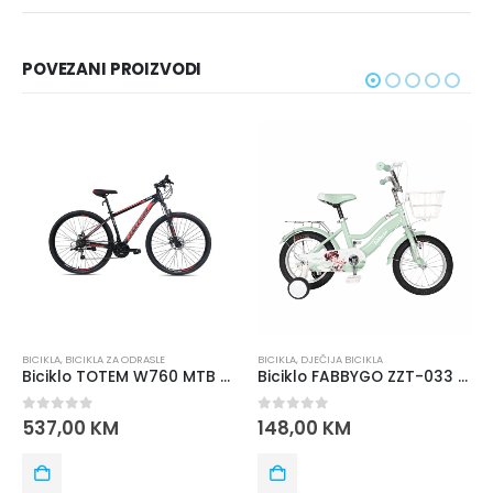
POVEZANI PROIZVODI
-16%
BICIKLA
,
DJEČIJA BICIKLA
BICIKLA
,
BICIKLA ZA ODRASLE
Biciklo TOTEM W760 MTB 29” ALUMINIJUM – SHIMANO oprema
Biciklo FABBYGO ZZT-033 16
0
out of 5
0
out of 5
148,00
KM
624,00
KM
739,00
KM