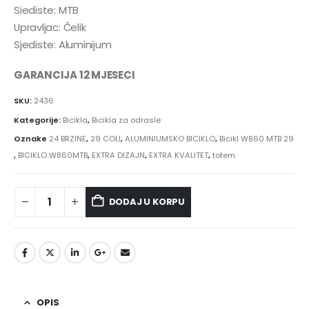
Siediste: MTB
Upravljac: Čelik
Sjediste: Aluminijum
GARANCIJA 12 MJESECI
SKU:
2436
Kategorije:
Bicikla
,
Bicikla za odrasle
Oznake
24 BRZINE
,
29 COLI
,
ALUMINIUMSKO BICIKLO
,
Bicikl W860 MTB 29
,
BICIKLO W860MTB
,
EXTRA DIZAJN
,
EXTRA KVALITET
,
totem
DODAJ U KORPU
OPIS