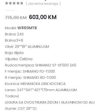
( Još nema recenzija. )
0
out of 5
603,00
KM
715,00
KM
Model:
W860MTB
Brzina: 24S
Brzina:3×8
Okvir: 29″*19″‘ ALUMINUJUM
Boja: Bijela
Viljuska: Čelična
Rucica menjaca: SHIMANO ST-EF500 245
F menjac: SHIMANO FD-TI300
R menjac: SHIMANO RD-TI300
Kocnica: MEHANICKA DISK KOCNICA
Lanac: 24T*34T*42T*170mm ALUMINUJUM
Tockovi:
LEGURA SA DVOSTRUKIM ZIDOM I GLAVNINOM OD ALU
Gume: CST 29″*2.1