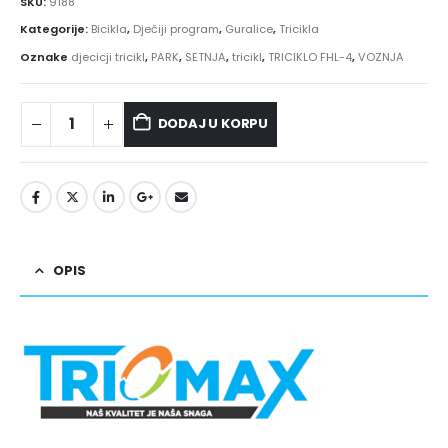
SKU:
9188
Kategorije:
Bicikla
,
Dječiji program
,
Guralice
,
Tricikla
Oznake
djecicji tricikl
,
PARK
,
SETNJA
,
tricikl
,
TRICIKLO FHL-4
,
VOZNJA
DODAJ U KORPU
OPIS