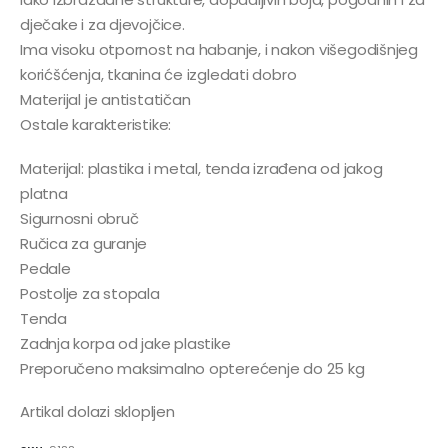
dječake i za djevojčice.
Ima visoku otpornost na habanje, i nakon višegodišnjeg
korićšćenja, tkanina će izgledati dobro
Materijal je antistatičan
Ostale karakteristike:
Materijal: plastika i metal, tenda izrađena od jakog
platna
Sigurnosni obruč
Ručica za guranje
Pedale
Postolje za stopala
Tenda
Zadnja korpa od jake plastike
Preporučeno maksimalno opterećenje do 25 kg
Artikal dolazi sklopljen