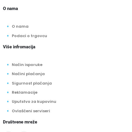
O nama
O nama
Podaci o trgovcu
Više infromacija
Način isporuke
Načini plaćanja
Sigurnost plaćanja
Reklamacije
Uputstvo za kupovinu
Ovlašćeni serviseri
Društvene mreže