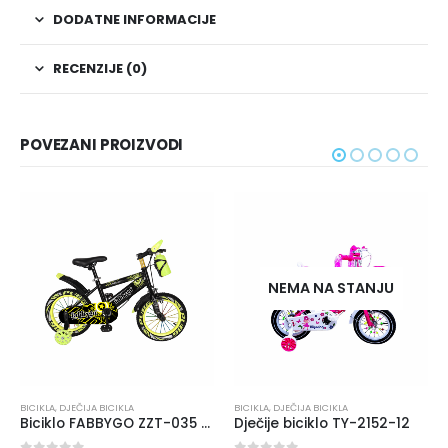
DODATNE INFORMACIJE
RECENZIJE (0)
POVEZANI PROIZVODI
NEMA NA STANJU
CIKLA
,
DJEČIJA BICIKLA
BICIKLA
,
DJEČIJA BICIKLA
BICIKL
Biciklo FABBYGO ZZT-035 16
Dječije biciklo TY-2152-12
Dječ