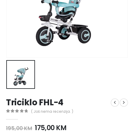
Triciklo FHL-4
( Još nema recenzija. )
0
out of 5
175,00
KM
195,00
KM