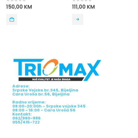
out of 5
0
out of 5
0
ou
50,00
KM
111,00
KM
164
Adrese:
Srpske Vojske br.345, Bijeljina
Cara Uroša br.56, Bijeljina
Radno vrijeme:
08:00-20:00h - Srpske vojske 345
08:00 - 16:00 - Cara Uroša 56
Kontakt:
062/980-986
055/415-722