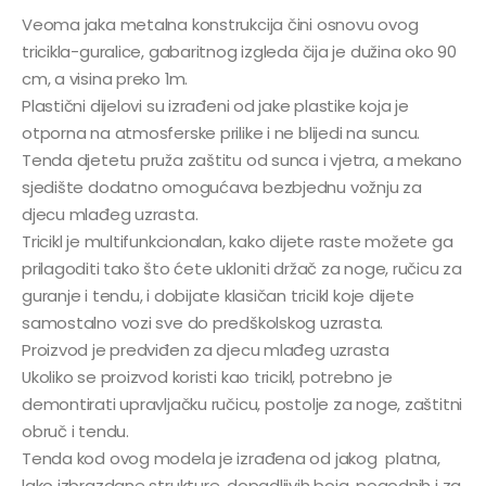
Veoma jaka metalna konstrukcija čini osnovu ovog
tricikla-guralice, gabaritnog izgleda čija je dužina oko 90
cm, a visina preko 1m.
Plastični dijelovi su izrađeni od jake plastike koja je
otporna na atmosferske prilike i ne blijedi na suncu.
Tenda djetetu pruža zaštitu od sunca i vjetra, a mekano
sjedište dodatno omogućava bezbjednu vožnju za
djecu mlađeg uzrasta.
Tricikl je multifunkcionalan, kako dijete raste možete ga
prilagoditi tako što ćete ukloniti držač za noge, ručicu za
guranje i tendu, i dobijate klasičan tricikl koje dijete
samostalno vozi sve do predškolskog uzrasta.
Proizvod je predviđen za djecu mlađeg uzrasta
Ukoliko se proizvod koristi kao tricikl, potrebno je
demontirati upravljačku ručicu, postolje za noge, zaštitni
obruč i tendu.
Tenda kod ovog modela je izrađena od jakog platna,
lako izbrazdane strukture, dopadljivih boja, pogodnih i za