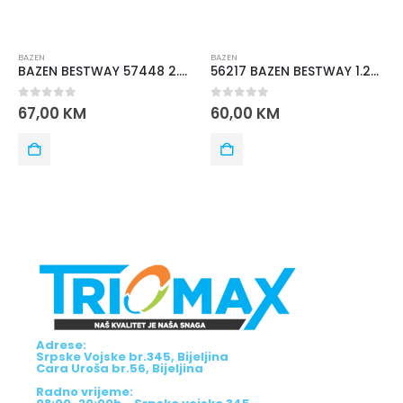
BAZEN
BAZEN
BAZEN BESTWAY 57448 2.44X61
56217 BAZEN BESTWAY 1.22mx1.22mx30.5cm
0
out of 5
0
out of 5
67,00
KM
60,00
KM
Adrese:
Srpske Vojske br.345, Bijeljina
Cara Uroša br.56, Bijeljina
Radno vrijeme: