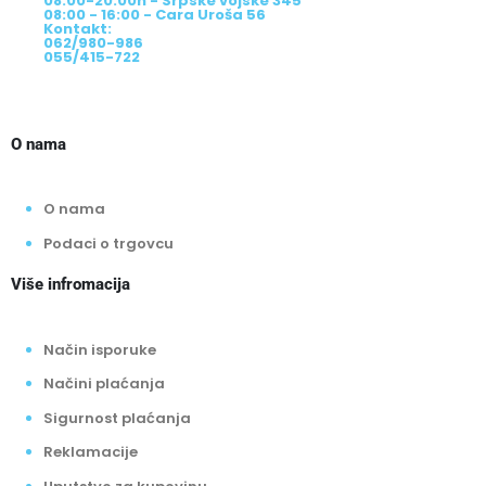
08:00-20:00h - Srpske vojske 345
08:00 - 16:00 - Cara Uroša 56
Kontakt:
062/980-986
055/415-722
O nama
O nama
Podaci o trgovcu
Više infromacija
Način isporuke
Načini plaćanja
Sigurnost plaćanja
Reklamacije