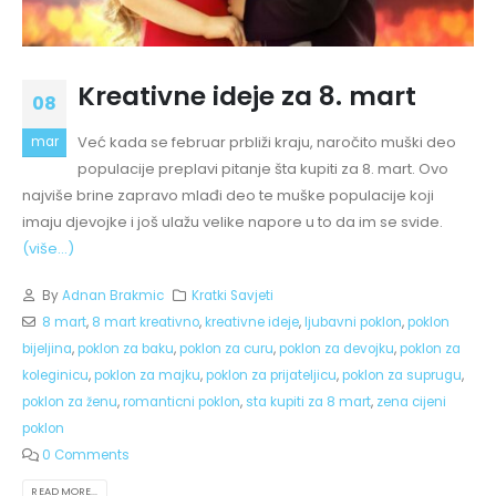
Kreativne ideje za 8. mart
08
Već kada se februar prbliži kraju, naročito muški deo
mar
populacije preplavi pitanje šta kupiti za 8. mart. Ovo
najviše brine zapravo mlađi deo te muške populacije koji
imaju djevojke i još ulažu velike napore u to da im se svide.
(više…)
By
Adnan Brakmic
Kratki Savjeti
8 mart
,
8 mart kreativno
,
kreativne ideje
,
ljubavni poklon
,
poklon
bijeljina
,
poklon za baku
,
poklon za curu
,
poklon za devojku
,
poklon za
koleginicu
,
poklon za majku
,
poklon za prijateljicu
,
poklon za suprugu
,
poklon za ženu
,
romanticni poklon
,
sta kupiti za 8 mart
,
zena cijeni
poklon
0 Comments
READ MORE...