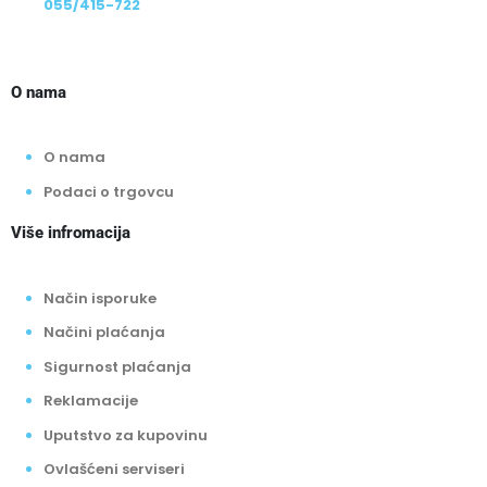
055/415-722
O nama
O nama
Podaci o trgovcu
Više infromacija
Način isporuke
Načini plaćanja
Sigurnost plaćanja
Reklamacije
Uputstvo za kupovinu
Ovlašćeni serviseri