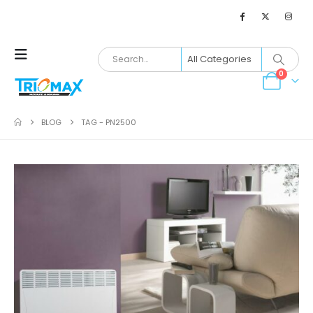
0
BLOG
TAG -
PN2500