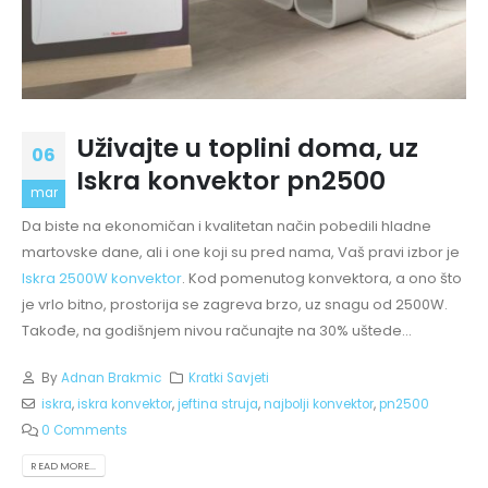
Uživajte u toplini doma, uz
06
Iskra konvektor pn2500
mar
Da biste na ekonomičan i kvalitetan način pobedili hladne
martovske dane, ali i one koji su pred nama, Vaš pravi izbor je
Iskra 2500W konvektor
. Kod pomenutog konvektora, a ono što
je vrlo bitno, prostorija se zagreva brzo, uz snagu od 2500W.
Takođe, na godišnjem nivou računajte na 30% uštede...
By
Adnan Brakmic
Kratki Savjeti
iskra
,
iskra konvektor
,
jeftina struja
,
najbolji konvektor
,
pn2500
0 Comments
READ MORE...