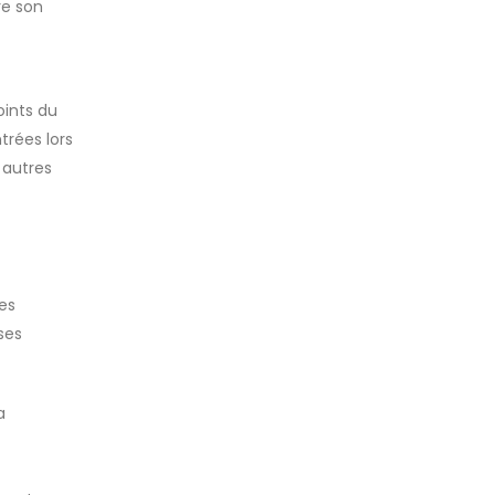
re son
oints du
trées lors
 autres
es
ses
a