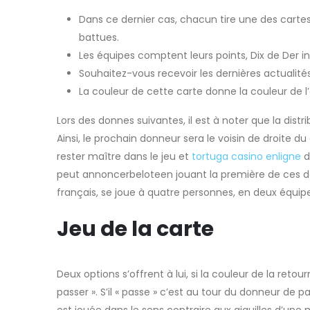
Dans ce dernier cas, chacun tire une des carte
battues.
Les équipes comptent leurs points, Dix de Der in
Souhaitez-vous recevoir les dernières actualit
La couleur de cette carte donne la couleur de l’
Lors des donnes suivantes, il est à noter que la dist
Ainsi, le prochain donneur sera le voisin de droite 
rester maître dans le jeu et
tortuga casino enligne
d
peut annoncerbeloteen jouant la première de ces deu
français, se joue à quatre personnes, en deux équip
Jeu de la carte
Deux options s’offrent à lui, si la couleur de la retour
passer ». S’il « passe » c’est au tour du donneur de pa
est jouée dans le sens contraire aux aiguilles d’une 