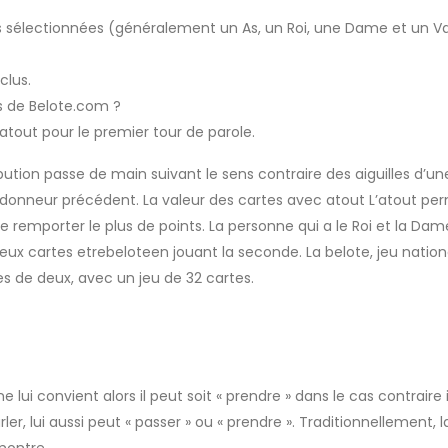
s sélectionnées (généralement un As, un Roi, une Dame et un Va
clus.
és de Belote.com ?
atout pour le premier tour de parole.
ribution passe de main suivant le sens contraire des aiguilles d’u
du donneur précédent. La valeur des cartes avec atout L’atout pe
e remporter le plus de points. La personne qui a le Roi et la Dam
x cartes etrebeloteen jouant la seconde. La belote, jeu nation
es de deux, avec un jeu de 32 cartes.
ne lui convient alors il peut soit « prendre » dans le cas contraire i
rler, lui aussi peut « passer » ou « prendre ». Traditionnellement, 
montre.