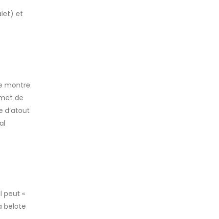
let) et
ne montre.
rmet de
e d’atout
al
l peut «
la belote