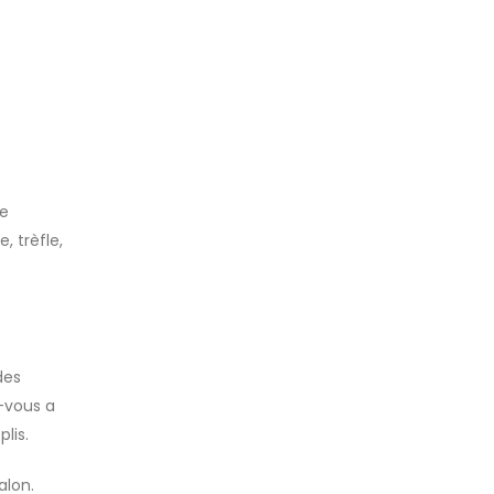
de
, trèfle,
des
z-vous a
lis.
alon.