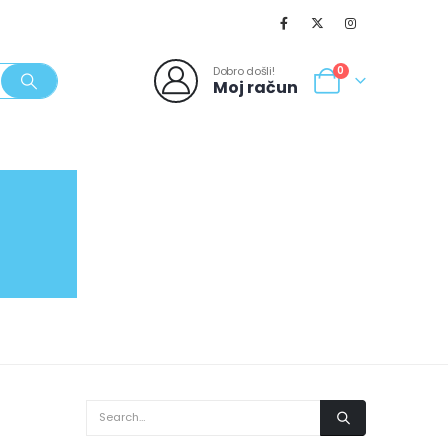
Dobro došli!
0
Moj račun
SVJEŽI POPUSTI
NOVO
062/980-986