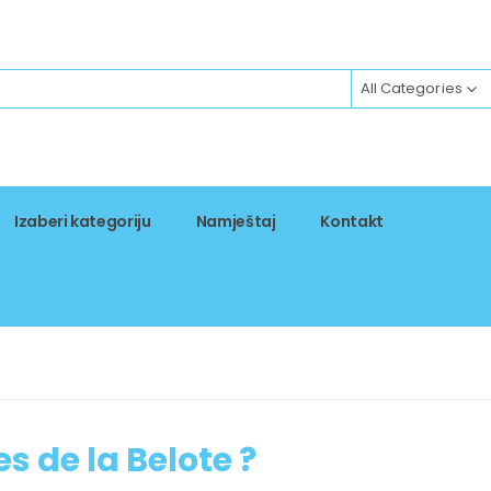
All Categories
Izaberi kategoriju
Namještaj
Kontakt
es de la Belote ?