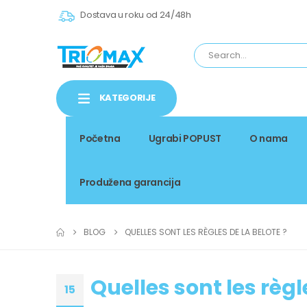
Dostava u roku od 24/48h
KATEGORIJE
Početna
Ugrabi POPUST
O nama
Produžena garancija
BLOG
QUELLES SONT LES RÈGLES DE LA BELOTE ?
Quelles sont les règl
15