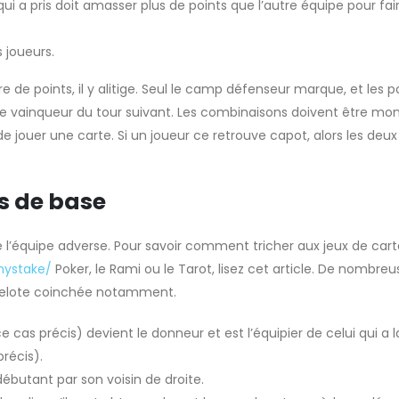
qui a pris doit amasser plus de points que l’autre équipe pour fai
 joueurs.
 points, il y alitige. Seul le camp défenseur marque, et les p
 le vainqueur du tour suivant. Les combinaisons doivent être mon
 jouer une carte. Si un joueur ce retrouve capot, alors les deux
es de base
e l’équipe adverse. Pour savoir comment tricher aux jeux de cart
mystake/
Poker, le Rami ou le Tarot, lisez cet article. De nombreu
 belote coinchée notamment.
 ce cas précis) devient le donneur et est l’équipier de celui qui a l
précis).
débutant par son voisin de droite.