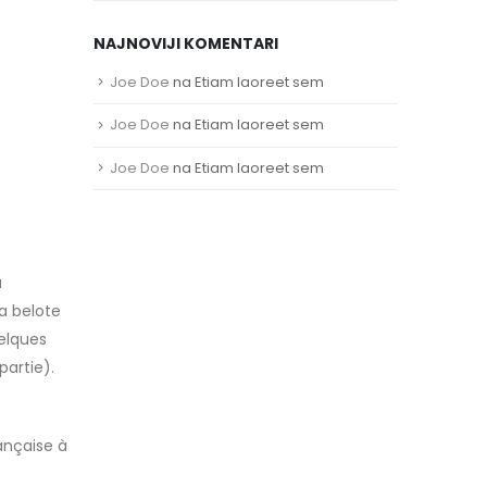
NAJNOVIJI KOMENTARI
Joe Doe
na
Etiam laoreet sem
Joe Doe
na
Etiam laoreet sem
Joe Doe
na
Etiam laoreet sem
a
a belote
uelques
partie).
rançaise à