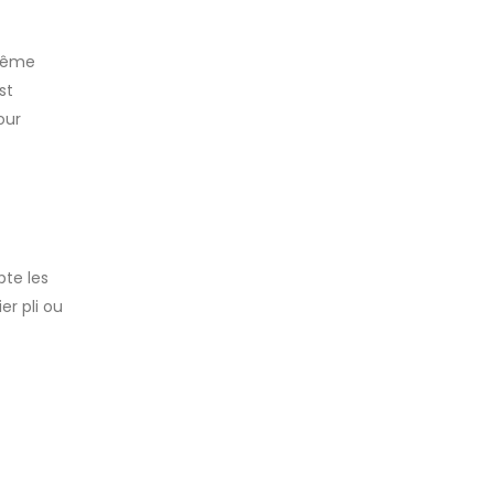
 même
st
our
pte les
er pli ou