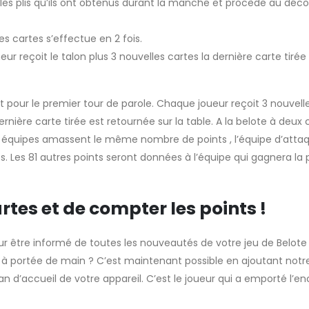
es plis qu’ils ont obtenus durant la manche et procède au dé
des cartes s’effectue en 2 fois.
ur reçoit le talon plus 3 nouvelles cartes la dernière carte tirée
t pour le premier tour de parole. Chaque joueur reçoit 3 nouvelle
dernière carte tirée est retournée sur la table. A la belote à deux 
eux équipes amassent le même nombre de points , l’équipe d’atta
. Les 81 autres points seront données à l’équipe qui gagnera la 
artes et de compter les points !
our être informé de toutes les nouveautés de votre jeu de Belote
rs à portée de main ? C’est maintenant possible en ajoutant notr
cran d’accueil de votre appareil. C’est le joueur qui a emporté l’e