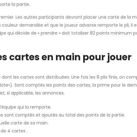
orte la partie.
remier. Les autres participants devront placer une carte de la
a couleur demandée et que le joueur adverse remporte le pli, il e
uipe qui décide de « prendre » doit totaliser 82 points minimum p
es cartes en main pour jouer
 les cartes sont distribuées. Une fois les 8 plis finis, on com
elote»). Sont comptés les points des cartes, la prime pour le derni
et, si applicable, les annonces.
 l’équipe qui la remporte.
e sont comptés et ajoutés au total des points de la partie.
quelle carte de sa main.
 de 4 cartes .