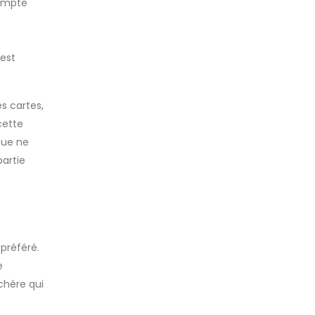
compte
 est
s cartes,
cette
que ne
partie
 préféré.
e
nchère qui