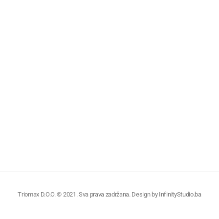
Triomax D.O.O. © 2021. Sva prava zadržana. Design by
InfinityStudio.ba