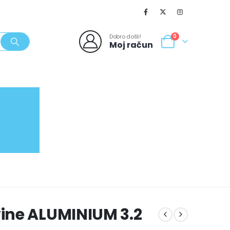
Dobro došli!
0
Moj račun
SVJEŽI POPUSTI
NOVO
062/980-986
ine ALUMINIUM 3.2