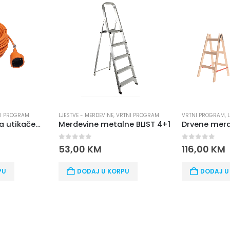
NE
,
VRTNI PROGRAM
VRTNI PROGRAM
,
LJESTVE - MERDEVINE
LJESTVE - M
talne BLIST 4+1
Drvene merdevine MAX 2X5
0
out of 5
116,00
KM
0
out of
285,0
 KORPU
DODAJ U KORPU
DOD