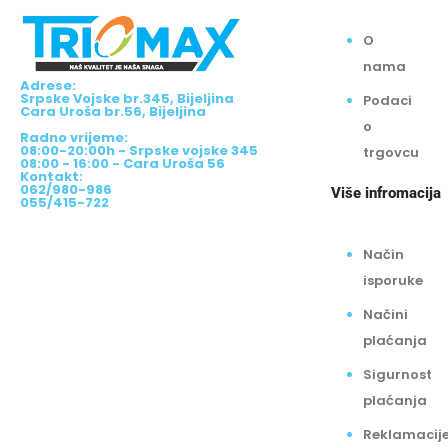
O
nama
Adrese:
Srpske Vojske br.345, Bijeljina
Podaci
Cara Uroša br.56, Bijeljina
o
Radno vrijeme:
08:00-20:00h - Srpske vojske 345
trgovcu
08:00 - 16:00 - Cara Uroša 56
Kontakt:
062/980-986
Više infromacija
055/415-722
Način
isporuke
Načini
plaćanja
Sigurnost
plaćanja
Reklamacij