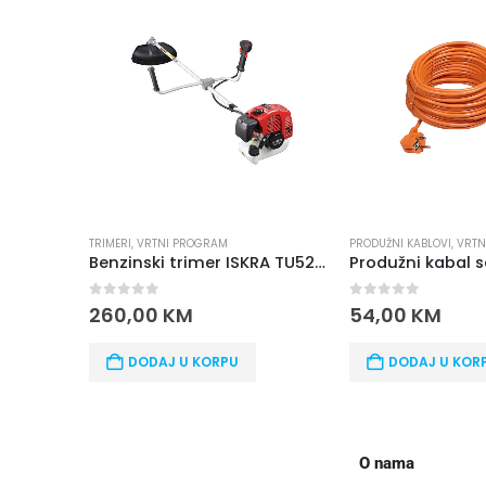
PRODUŽNI KABLOVI
,
VRTNI PROGRAM
LJESTVE - MERDEVI
Benzinski trimer ISKRA TU520SEU
Produžni kabal sa utikačem za kosilicu 40M
Merdevine me
0
out of 5
0
out of 5
54,00
KM
53,00
KM
U
DODAJ U KORPU
DODAJ U
O nama