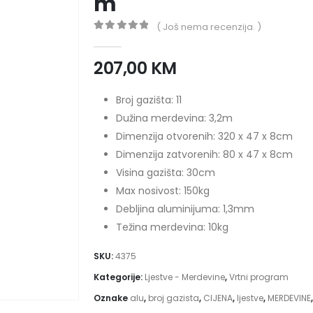
m
( Još nema recenzija. )
0
out of 5
207,00
KM
Broj gazišta: 11
Dužina merdevina: 3,2m
Dimenzija otvorenih: 320 x 47 x 8cm
Dimenzija zatvorenih: 80 x 47 x 8cm
Visina gazišta: 30cm
Max nosivost: 150kg
Debljina aluminijuma: 1,3mm
Težina merdevina: 10kg
SKU:
4375
Kategorije:
Ljestve - Merdevine
,
Vrtni program
Oznake
alu
,
broj gazista
,
CIJENA
,
ljestve
,
MERDEVINE