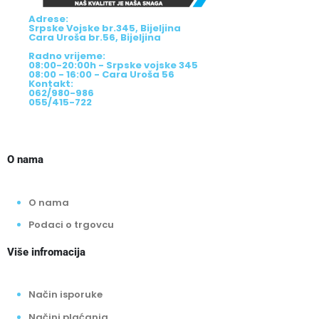
Adrese:
Srpske Vojske br.345, Bijeljina
Cara Uroša br.56, Bijeljina
Radno vrijeme:
08:00-20:00h - Srpske vojske 345
08:00 - 16:00 - Cara Uroša 56
Kontakt:
062/980-986
055/415-722
O nama
O nama
Podaci o trgovcu
Više infromacija
Način isporuke
Načini plaćanja