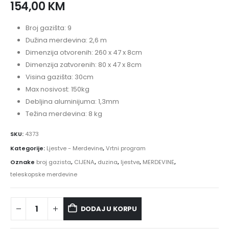
154,00
KM
Broj gazišta: 9
Dužina merdevina: 2,6 m
Dimenzija otvorenih: 260 x 47 x 8cm
Dimenzija zatvorenih: 80 x 47 x 8cm
Visina gazišta: 30cm
Max nosivost: 150kg
Debljina aluminijuma: 1,3mm
Težina merdevina: 8 kg
SKU:
4373
Kategorije:
Ljestve - Merdevine
,
Vrtni program
Oznake
broj gazista
,
CIJENA
,
duzina
,
ljestve
,
MERDEVINE
,
teleskopske merdevine
DODAJ U KORPU