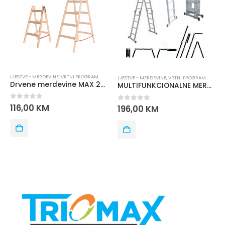
LJESTVE - MERDEVINE
,
VRTNI PROGRAM
LJESTVE - MERDEVINE
,
VRTNI PROGRAM
Drvene merdevine MAX 2X5
MULTIFUNKCIONALNE MERDEVINE ALU 4*1 m
0
out of 5
116,00
KM
0
out of 5
196,00
KM