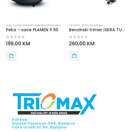
MALI KUĆNI APARATI
,
PLAMEN
,
VRTNI PROGRAM
TRIMERI
,
VRTNI PROGRAM
Peka – saće PLAMEN fi 50
Benzinski trimer ISKRA TU520SEU
0
out of 5
0
out of 5
199,00
KM
260,00
KM
Adrese:
Srpske Vojske br.345, Bijeljina
Cara Uroša br.56, Bijeljina