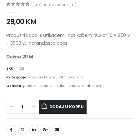
( Još nema recenzija. )
0
out of 5
29,00
KM
Produžni kabal s utikačem i natikačem “šuko” 16 A 250 V
~ 3500 W, naranđasta boja
Dužna 20 M
SKU:
4429
Kategorije:
Produžni kablovi
,
Vrtni program
Oznake:
produzni
,
produzni kabal
,
produzni kabal bih
DODAJ U KORPU