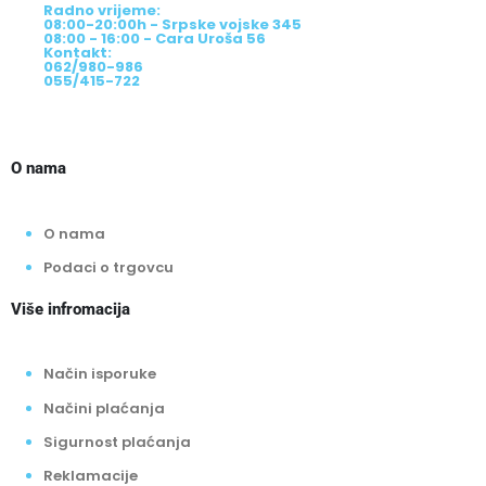
Radno vrijeme:
08:00-20:00h - Srpske vojske 345
08:00 - 16:00 - Cara Uroša 56
Kontakt:
062/980-986
055/415-722
O nama
O nama
Podaci o trgovcu
Više infromacija
Način isporuke
Načini plaćanja
Sigurnost plaćanja
Reklamacije