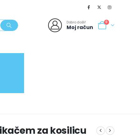
Dobro došli!
0
Moj račun
SVJEŽI POPUSTI
NOVO
062/980-986
ikačem za kosilicu