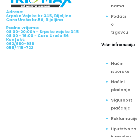
nama
Adrese:
Srpske Vojske br.345, Bijeljina
Podaci
Cara Uroša br.56, Bijeljina
o
Radno vrijeme:
08:00-20:00h - Srpske vojske 345
trgovcu
08:00 - 16:00 - Cara Uroša 56
Kontakt:
062/980-986
Više infromacija
055/415-722
Način
isporuke
Načini
plaćanja
Sigurnost
plaćanja
Reklamacij
Uputstvo za
kupovinu