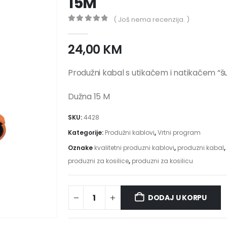
15M
( Još nema recenzija. )
0
out of 5
24,00
KM
Produžni kabal s utikačem i natikačem “š
Dužna 15 M
SKU:
4428
Kategorije:
Produžni kablovi
,
Vrtni program
Oznake
kvalitetni produzni kablovi
,
produzni kabal
,
produzni za kosilice
,
produzni za kosilicu
DODAJ U KORPU