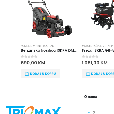
KOSILICE
,
VRTNI PROGRAM
MOTOKOPAČICE
,
VRTNI PROGRA
Benzinska kosilica ISKRA DM53SC-D200
Freza ISKRA GR-8007
0
out of 5
0
out of 5
690,00
KM
1.051,00
KM
DODAJ U KORPU
DODAJ U KORPU
O nama
O