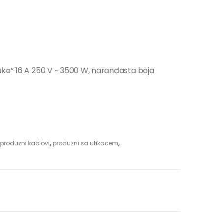
uko” 16 A 250 V ~ 3500 W, naranđasta boja
produzni kablovi
,
produzni sa utikacem
,