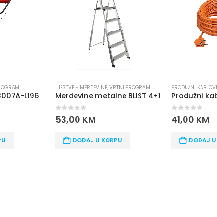
M
LJESTVE - MERDEVINE
,
VRTNI PROGRAM
PRODUŽNI KABLOVI
,
VRTN
A-L196
Merdevine metalne BLIST 4+1
0
out of 5
0
out of 5
53,00
KM
41,00
KM
DODAJ U KORPU
DODAJ U KORP