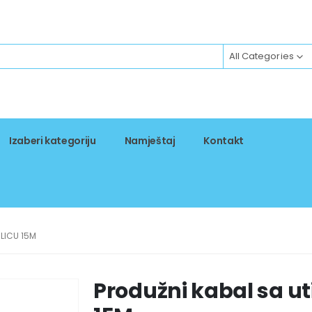
All Categories
Izaberi kategoriju
Namještaj
Kontakt
LICU 15M
Produžni kabal sa ut