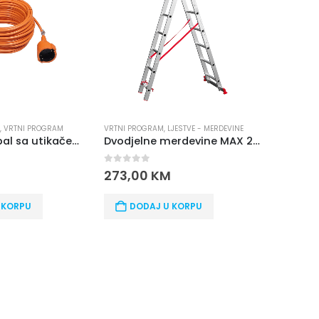
I PROGRAM
VRTNI PROGRAM
,
LJESTVE - MERDEVINE
LJESTVE - MERDEVI
Produžni kabal sa utikačem za kosilicu 30M
Dvodjelne merdevine MAX 2X12
0
out of 5
0
out of 5
273,00
KM
237,00
KM
U
DODAJ U KORPU
DODAJ U