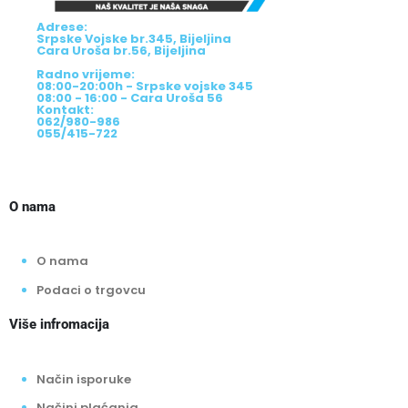
Adrese:
Srpske Vojske br.345, Bijeljina
Cara Uroša br.56, Bijeljina
Radno vrijeme:
08:00-20:00h - Srpske vojske 345
08:00 - 16:00 - Cara Uroša 56
Kontakt:
062/980-986
055/415-722
O nama
O nama
Podaci o trgovcu
Više infromacija
Način isporuke
Načini plaćanja