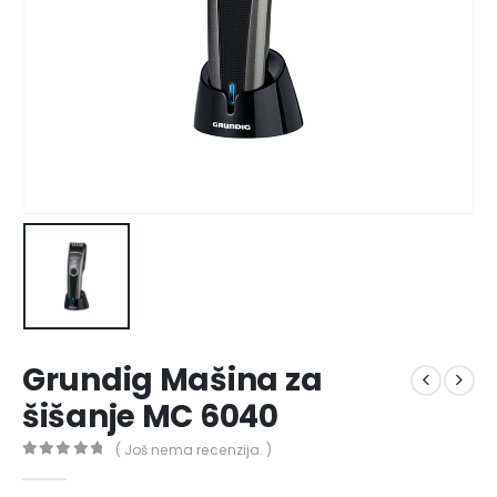
Grundig Mašina za
šišanje MC 6040
( Još nema recenzija. )
0
out of 5