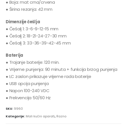
● Boja: mat crna/crvena
● Širina rezanja: 42 mm
Dimenzije češlja
● Češalj 1: 3-6-9-12-15 mm
● Češalj 2: 18-21-24-27-30 mm
● Češalj 3: 33-36-39-42-45 mm
Baterija
● Trajanje baterije: 120 min.
● Vrijeme punjenja: 90 minuta + funkcija brzog punjenja
● LC zaslon prikazuje vrijeme rada baterije
● USB opcija punjenja
● Napon 100-240 VDC
● Frekvencija 50/60 Hz
SKU:
9960
Kategorije:
Mali kućni aparati
,
Razno