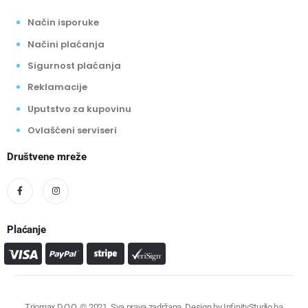
Način isporuke
Načini plaćanja
Sigurnost plaćanja
Reklamacije
Uputstvo za kupovinu
Ovlašćeni serviseri
Društvene mreže
Plaćanje
Triomax D.O.O. © 2021. Sva prava zadržana. Design by
InfinityStudio.ba