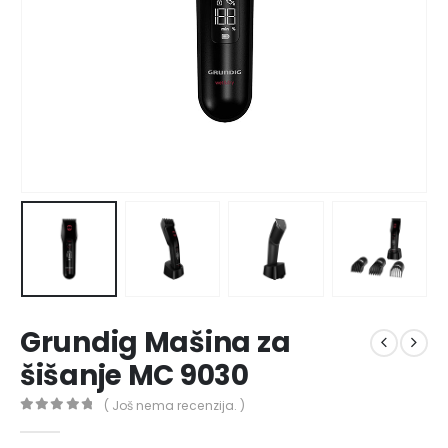
Grundig Mašina za
šišanje MC 9030
( Još nema recenzija. )
0
out of 5