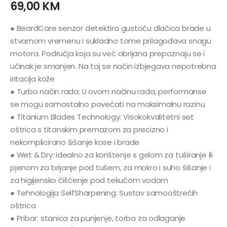
69,00
KM
● BeardCare senzor detektira gustoću dlačica brade u
stvarnom vremenu i sukladno tome prilagođava snagu
motora. Područja koja su već obrijana prepoznaju se i
učinak je smanjen. Na taj se način izbjegava nepotrebna
iritacija kože
● Turbo način rada: U ovom načinu rada, performanse
se mogu samostalno povećati na maksimalnu razinu
● Titanium Blades Technology: Visokokvalitetni set
oštrica s titanskim premazom za precizno i ​​
nekomplicirano šišanje kose i brade
● Wet & Dry: idealno za korištenje s gelom za tuširanje ili
pjenom za brijanje pod tušem, za mokro i suho šišanje i
za higijensko čišćenje pod tekućom vodom
● Tehnologija SelfSharpening: Sustav samooštrećih
oštrica
● Pribor: stanica za punjenje, torba za odlaganje