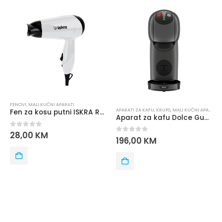
MALI KUĆNI APARATI
,
RAZN
PARATI
APARATI ZA KAFU
,
KRUPS
,
MALI KUĆNI APARATI
Fen za kosu putni ISKRA RH-1818-1 1200W – bijela boja
Aparat za kafu Dolce Gusto Genio S KP243B10
0
out of 5
87,00
KM
0
out of 5
196,00
KM