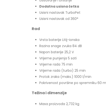
Usisavanje i brisanje
Dodatna usisna četka
Usisni nastavak TurboPet
Usisni nastavak od 360°
Rad
Vrsta baterije Litij-ionska
Razina snage zvuka 84 dB
Napon baterije 25,2 V
Vrijeme punjenja 5 sati
Vrijeme rada 75 min
Vrijeme rada (turbo) 25 min
Protok zraka (maks.) 1000 l/min
Pokrivenost površine po spremniku 60 m
Težina i dimenzije
Masa proizvoda 2,732 kg