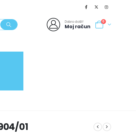
Dobro došli!
0
Moj račun
SVJEŽI POPUSTI
NOVO
062/980-986
904/01