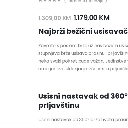
( Još nema recenzija. )
0
out of 5
1.179,00
KM
1.309,00
KM
Najbrži bežični usisava
Završite s poslom brže uz naš bežični usis
stupnjeva brže usisava prašinu i prljavšti
neka svaki pokret bude važan. Jedinstveni
omogućava uklanjanje više vrsta prljavšt
Usisni nastavak od 360°
prljavštinu
Usisni nastavak od 360° brže hvata prašinu