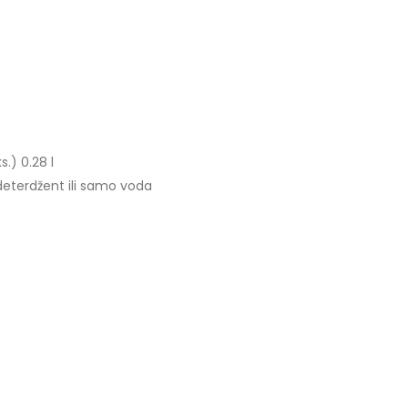
.) 0.28 l
 deterdžent ili samo voda