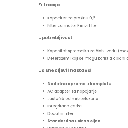
Filtracija
Kapacitet za prašinu 0,6 l
Filter za motor Perivi filter
Upotrebljivost
Kapacitet spremnika za čistu vodu (maks
Deterdženti koji se mogu koristiti obični
Usisne cijevi i nastavci
Dodatna oprema u kompletu
AC adapter za napajanje
Jastučić od mikrovlakana
Integrirana četka
Dodatni filter
Standardna usisna cijev