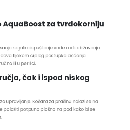
te AquaBoost za tvrdokorniju
isanja regulira ispuštanje vode radi održavanja
odova tijekom cijelog postupka čišćenja.
no ili u perilici.
učja, čak i ispod niskog
za upravljanje. Košara za prašinu nalazi se na
že položiti potpuno plošno na pod kako bi se
.