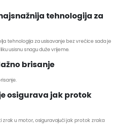
ajsnažnija tehnologija za
ja tehnologija za usisavanje bez vrećice sada je
iku usisnu snagu duže vrijeme.
lažno brisanje
risanje.
ije osigurava jak protok
ti zrak u motor, osiguravajući jak protok zraka