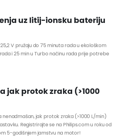
nja uz litij-ionsku bateriju
od 25,2 V pružaju do 75 minuta rada u ekološkom
ada i 25 min u Turbo načinu rada prije potrebe
 jak protok zraka (>1000
 za nenadmašan, jak protok zraka (>1000 L/min)
astavku. Registrirajte se na Philips.com u roku od
tnom 5-godišnjem jamstvu na motor!