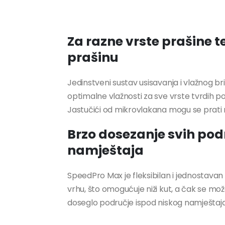
Za razne vrste prašine 
prašinu
Jedinstveni sustav usisavanja i vlažnog br
optimalne vlažnosti za sve vrste tvrdih p
Jastučići od mikrovlakana mogu se prati ruč
Brzo dosezanje svih podr
namještaja
SpeedPro Max je fleksibilan i jednostavan 
vrhu, što omogućuje niži kut, a čak se mo
doseglo područje ispod niskog namještaja