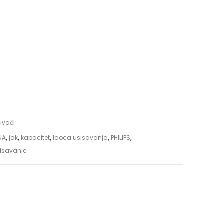
ivači
NA
,
jak
,
kapacitet
,
laoca usisavanja
,
PHILIPS
,
sisavanje