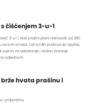
č
s čišćenjem 3-u-1
avač 3-u-1. Naš snažni usisni nastavak od 360
nu sa svih strana. Od tvrdih podova do tepiha;
 sustav za usisavanje i vlažno brisanje
ine odjednom.
 brže hvata prašinu i
 i prljavštinu