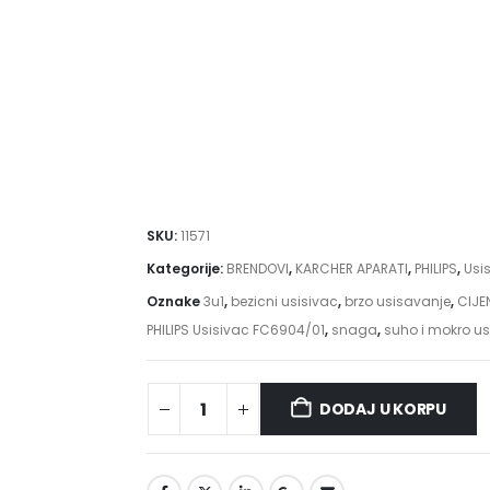
SKU:
11571
Kategorije:
BRENDOVI
,
KARCHER APARATI
,
PHILIPS
,
Usis
Oznake
3u1
,
bezicni usisivac
,
brzo usisavanje
,
CIJE
PHILIPS Usisivac FC6904/01
,
snaga
,
suho i mokro u
DODAJ U KORPU