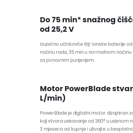
Do 75 min* snažnog čišće
od 25,2 V
Izuzetno učinkovite litij-ionske baterije 
načinu rada, 35 min u normalnom načinu r
za ponovnim punjenjem.
Motor PowerBlade stvara
L/min)
PowerBlade je digitalni motor dizajniran
koji stvara usisavanje od 360° u usisnom n
3 mjeseca od kupnje i uživajte u bespla