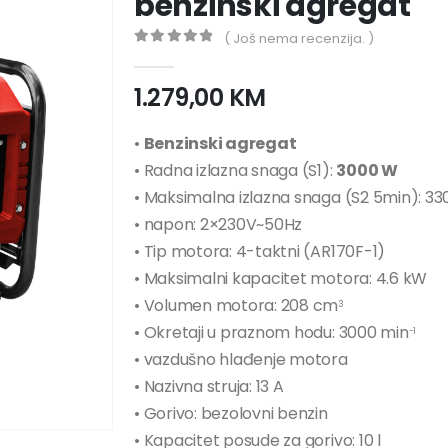
benzinski agregat
( Još nema recenzija. )
0
out of 5
1.279,00
KM
•
Benzinski agregat
• Radna izlazna snaga (S1):
3000 W
• Maksimalna izlazna snaga (S2 5min): 3
• napon: 2×230V~50Hz
• Tip motora: 4-taktni (AR170F-1)
• Maksimalni kapacitet motora: 4.6 kW
• Volumen motora: 208 cm
3
• Okretaji u praznom hodu: 3000 min
-1
• vazdušno hlađenje motora
• Nazivna struja: 13 A
• Gorivo: bezolovni benzin
• Kapacitet posude za gorivo: 10 l