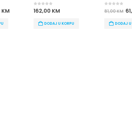
0
out of 5
0
out of 5
61,00
KM
2
81,00
KM
312,00
KM
PU
DODAJ U KORPU
DODAJ U