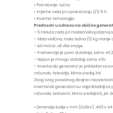
• Pokretanje: ručno
• Vrijeme rada pri opterećenju 2/3: 8 h
• Inverter tehnologija
Prednosti u odnosu na obične generat
– 5 minuta rada pri maksimalnoj izlaznoj
– Mala veličina, mala težina (12 kg manje
– Isti motor, ali više snage.
– Frekvencija je puno stabilnija, samo ±0.
– Napon je mnogo stabilniji, samo ±3V.
– Inverterski generator je prikladan za sve
računalo, televizija, klima uređaj, itd.
Zbog svog posebnog dizajna i neovisnosti
inverterski generatori su najprikladniji za
računala, televizori, klima uređaji itd., jer 
• Dimenzije kutije v mm (DxŠxV): 465 x 44