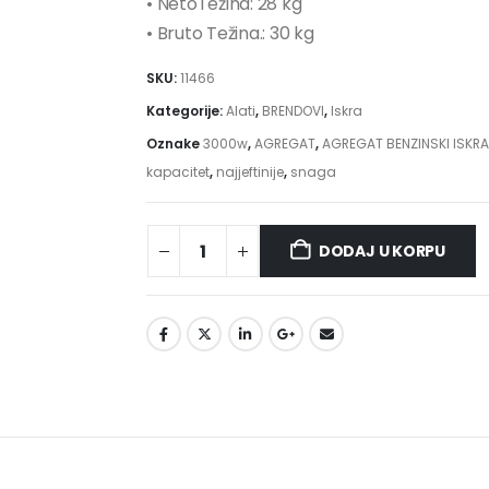
• NetoTežina: 28 kg
• Bruto Težina.: 30 kg
SKU:
11466
Kategorije:
Alati
,
BRENDOVI
,
Iskra
Oznake
3000w
,
AGREGAT
,
AGREGAT BENZINSKI ISKRA
kapacitet
,
najjeftinije
,
snaga
DODAJ U KORPU