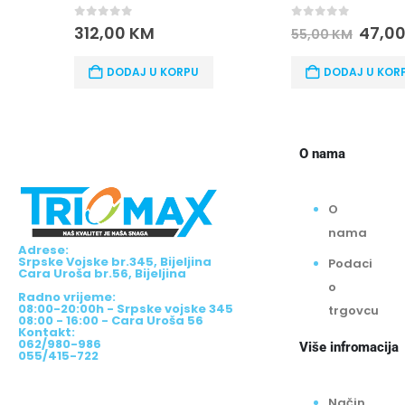
0
out of 5
0
out of 5
162,00
KM
47,00
KM
55,00
KM
DODAJ U KOR
DODAJ U KORPU
O nama
O
nama
Adrese:
Srpske Vojske br.345, Bijeljina
Podaci
Cara Uroša br.56, Bijeljina
o
Radno vrijeme:
08:00-20:00h - Srpske vojske 345
trgovcu
08:00 - 16:00 - Cara Uroša 56
Kontakt:
062/980-986
Više infromacija
055/415-722
Način