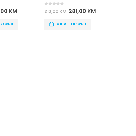
0
out of 5
48,00
KM
0
out o
81,00
KM
22,00
DODAJ U KORPU
 KORPU
DOD