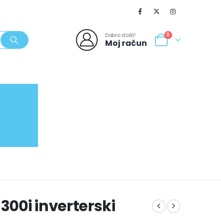
Dobro došli!
0
Moj račun
SVJEŽI POPUSTI
NOVO
062/980-986
00i inverterski