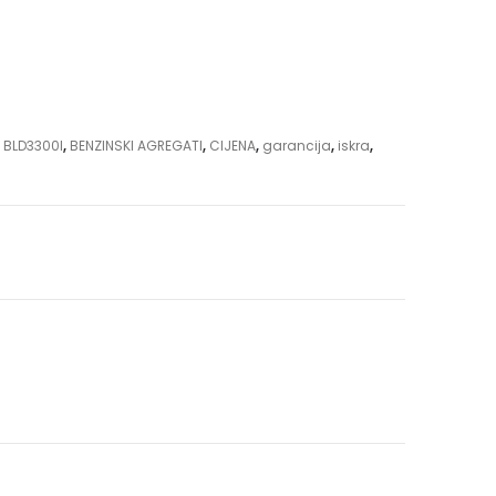
 BLD3300I
,
BENZINSKI AGREGATI
,
CIJENA
,
garancija
,
iskra
,