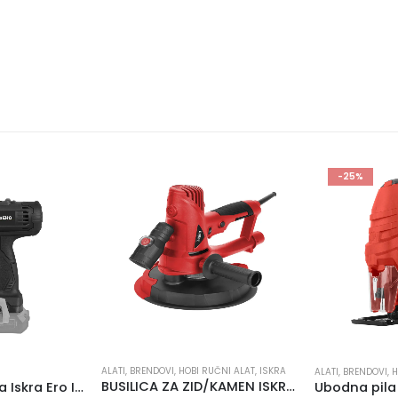
-25%
-10%
UČNI ALAT
,
ISKRA
ALATI
,
BRENDOVI
,
HOBI RUČNI ALAT
,
ISKRA
ALATI
,
BRENDOVI
,
H
BUSILICA ZA ZID/KAMEN ISKRA DS710-180
Ubodna pila ISKRA JS450 HOBI