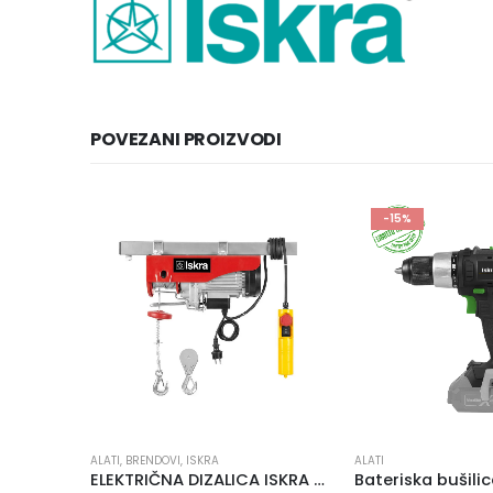
POVEZANI PROIZVODI
-15%
ALATI
,
BRENDOVI
,
HOBI R
ALATI
ELEKTRIČNA DIZALICA ISKRA EV-200-400
Bateriska bušilica Iskra Ero IEX-CD200