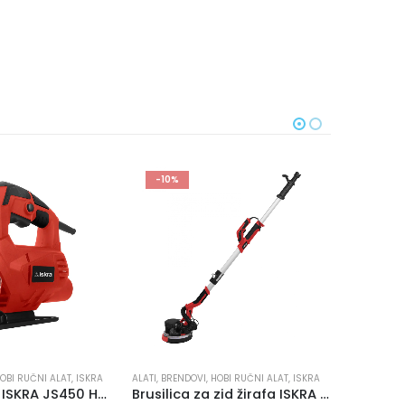
PREPORUČUJEMO
ALATI
,
HOBI RUČNI ALAT
OBI RUČNI ALAT
,
ISKRA
ALATI
,
HOBI 
GARNITURA ALATA 94 DIJELA ISKRA HTWR 94
Brusilica za zid žirafa ISKRA DS750-225