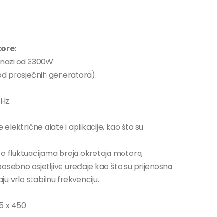
ore:
 snazi od 3300W
 od prosječnih generatora).
2Hz.
 električne alate i aplikacije, kao što su
 o fluktuacijama broja okretaja motora,
 posebno osjetljive uređaje kao što su prijenosna
daju vrlo stabilnu frekvenciju.
5 x 450