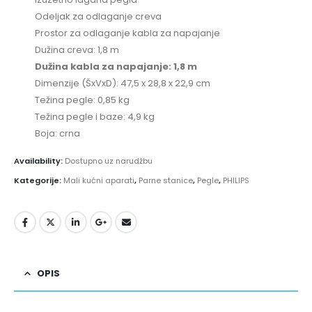
Odeljak za odlaganje creva
Prostor za odlaganje kabla za napajanje
Dužina creva: 1,8 m
Dužina kabla za napajanje: 1,8 m
Dimenzije (ŠxVxD): 47,5 x 28,8 x 22,9 cm
Težina pegle: 0,85 kg
Težina pegle i baze: 4,9 kg
Boja: crna
Availability:
Dostupno uz narudžbu
Kategorije:
Mali kućni aparati
,
Parne stanice
,
Pegle
,
PHILIPS
OPIS