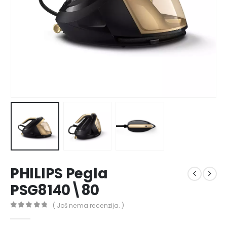
PHILIPS Pegla
PSG8140\80
( Još nema recenzija. )
0
out of 5