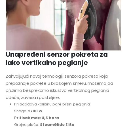
Unapređeni senzor pokreta za
lako vertikalno peglanje
Zahvaljujući novoj tehnologiji senzora pokreta koja
prepoznaje pokrete u bilo kojem smeru, možemo da
pružimo besprekorno iskustvo vertikalnog peglanja
odeće, zavesa i posteljine.
Prilagođava količinu pare brzini peglanja
Snaga:
2700 W
Pritisak max: 8,5 bara
Grejna ploča:
SteamGlide Elite