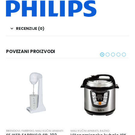
RECENZIJE (0)
POVEZANI PROIZVODI
FENOVI
,
MALI KUĆNI APARATI
Fen za kosu ISKRA RH-1827M-5 2200W
MALI KUĆNI APARATI
,
RAZNO