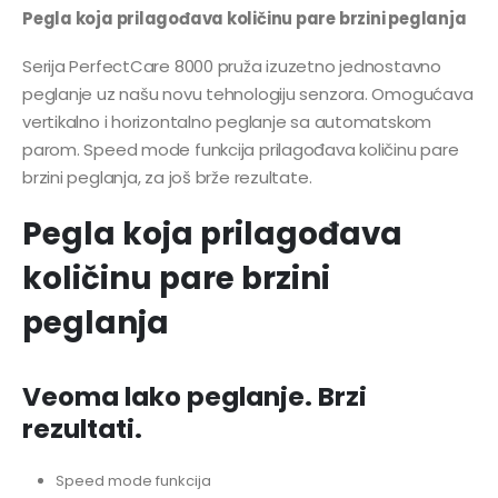
Pegla koja prilagođava količinu pare brzini peglanja
Serija PerfectCare 8000 pruža izuzetno jednostavno
peglanje uz našu novu tehnologiju senzora. Omogućava
vertikalno i horizontalno peglanje sa automatskom
parom. Speed mode funkcija prilagođava količinu pare
brzini peglanja, za još brže rezultate.
Pegla koja prilagođava
količinu pare brzini
peglanja
Veoma lako peglanje. Brzi
rezultati.
Speed mode funkcija