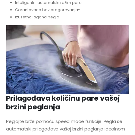
Inteligentni automatski režim pare
Garantovano bez progorevanja*
Izuzetno lagana pegla
Prilagođava količinu pare vašoj
brzini peglanja
Peglajte brže pomoću speed mode funkcije. Pegla se
automatski prilagođava vašoj brzini peglanja idealnom