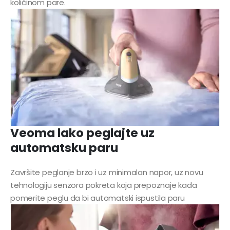
količinom pare.
Veoma lako peglajte uz
automatsku paru
Završite peglanje brzo i uz minimalan napor, uz novu
tehnologiju senzora pokreta koja prepoznaje kada
pomerite peglu da bi automatski ispustila paru