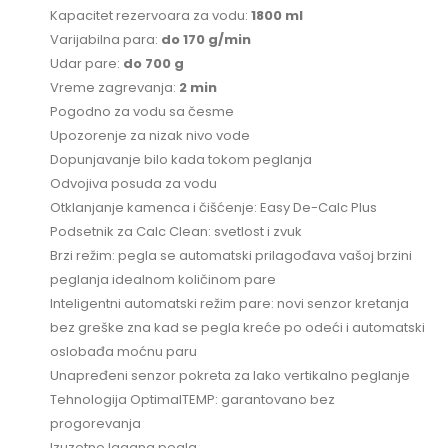
Kapacitet rezervoara za vodu:
1800 ml
Varijabilna para:
do 170 g/min
Udar pare:
do 700 g
Vreme zagrevanja:
2 min
Pogodno za vodu sa česme
Upozorenje za nizak nivo vode
Dopunjavanje bilo kada tokom peglanja
Odvojiva posuda za vodu
Otklanjanje kamenca i čišćenje: Easy De-Calc Plus
Podsetnik za Calc Clean: svetlost i zvuk
Brzi režim: pegla se automatski prilagođava vašoj brzini
peglanja idealnom količinom pare
Inteligentni automatski režim pare: novi senzor kretanja
bez greške zna kad se pegla kreće po odeći i automatski
oslobađa moćnu paru
Unapređeni senzor pokreta za lako vertikalno peglanje
Tehnologija OptimalTEMP: garantovano bez
progorevanja
Izuzetno lagana pegla