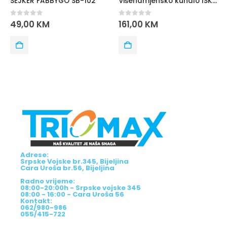
Višenamjensko kuhalo ISKRA HM-10
0
out of 5
53,00
KM
0
out of 5
161,00
KM
Adrese:
Srpske Vojske br.345, Bijeljina
Cara Uroša br.56, Bijeljina
Radno vrijeme:
08:00-20:00h - Srpske vojske 345
08:00 - 16:00 - Cara Uroša 56
Kontakt:
062/980-986
055/415-722