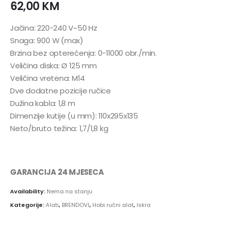
62,00
KM
Jačina: 220-240 V~50 Hz
Snaga: 900 W (max)
Brzina bez opterećenja: 0-11000 obr./min.
Veličina diska: Ø 125 mm
Veličina vretena: M14
Dve dodatne pozicije ručice
Dužina kabla: 1,8 m
Dimenzije kutije (u mm): 110x295x135
Neto/bruto težina: 1,7/1,8 kg
GARANCIJA 24 MJESECA
Availability:
Nema na stanju
Kategorije:
Alati
,
BRENDOVI
,
Hobi ručni alat
,
Iskra