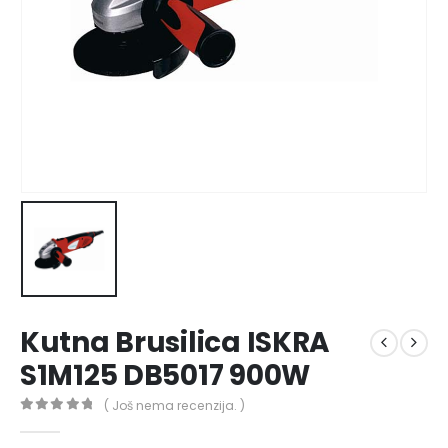
Kutna Brusilica ISKRA
S1M125 DB5017 900W
( Još nema recenzija. )
0
out of 5