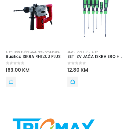
ALATI
,
HOBI RUČNI ALAT
,
BRENDOVI
,
ISKRA
ALATI
,
HOBI RUČNI ALAT
Busilica ISKRA RH1200 PLUS
SET IZVIJAČA ISKRA ERO HTS 6
0
out of 5
0
out of 5
163,00
KM
12,80
KM