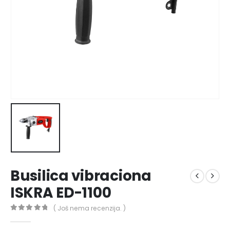
Busilica vibraciona
ISKRA ED-1100
( Još nema recenzija. )
0
out of 5