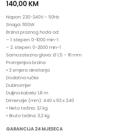
140,00
KM
Napon: 230-240V ~ 50Hz
Snaga: 1100W
Brzina praznog hoda od:
– 1. stepen: 0-1000 min-1
– 2. stepen: 0-2000 min-1
Samozatezna glava: Ø 1,5 – 16 mm
Promjenjiva brzina
• 2 smjera okretanja
Dodatna ručka
Dubinomjer
Duljina kabela: 1,8 m
Dimenzije (mm): 440 x 93 x 240
• Neto težina: 3,1 kg
• Bruto težina: 3,2 kg
GARANCIJA 24 MJESECA