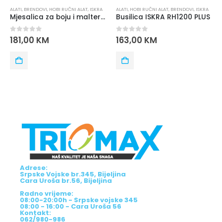
ALATI
,
BRENDOVI
,
HOBI RUČNI ALAT
,
ISKRA
ALATI
,
HOBI RUČNI ALAT
,
BRENDOVI
,
ISKRA
Mjesalica za boju i malter ISKRA MM1400
Busilica ISKRA RH1200 PLUS
0
out of 5
0
out of 5
181,00
KM
163,00
KM
Adrese:
Srpske Vojske br.345, Bijeljina
Cara Uroša br.56, Bijeljina
Radno vrijeme:
08:00-20:00h - Srpske vojske 345
08:00 - 16:00 - Cara Uroša 56
Kontakt:
062/980-986