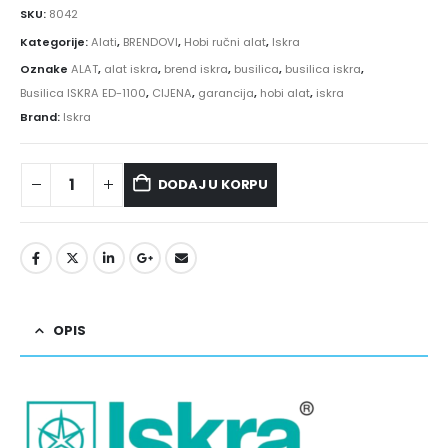
SKU:
8042
Kategorije:
Alati
,
BRENDOVI
,
Hobi ručni alat
,
Iskra
Oznake
ALAT
,
alat iskra
,
brend iskra
,
busilica
,
busilica iskra
,
Busilica ISKRA ED-1100
,
CIJENA
,
garancija
,
hobi alat
,
iskra
Brand:
Iskra
DODAJ U KORPU
OPIS