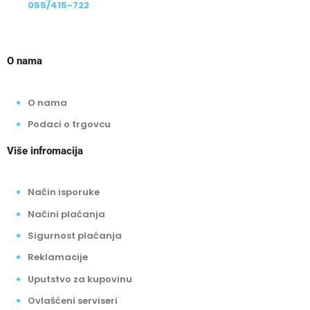
055/415-722
O nama
O nama
Podaci o trgovcu
Više infromacija
Način isporuke
Načini plaćanja
Sigurnost plaćanja
Reklamacije
Uputstvo za kupovinu
Ovlašćeni serviseri