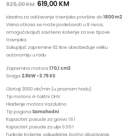
619,00
KM
825,00
KM
Idealna za održavanje travnjaka površine do
1800 m2
Visina otkosa se može podešavati u 8 nivoa,
omogućavajući savršeno košenje za sve tipove
travnjaka
Sakupljač zapremine 62 litre obezbeđuje veliku
autonomiju u radu
Zapremina motora
170,1 cm3
Snaga
2.8kW -3.75 KS
Obrtaji 3000 okr/min (u praznom hodu)
Tip motora 4-taktni OHV
Hlađenje motora Vazdušno
Tip pogona
Samohodni
Kapacitet posude za gorivo 1.6 l
Kapacitet posude za ulje 0.55 l
Funkcije Košenje, sakupljanje, bočno izbacivanje,