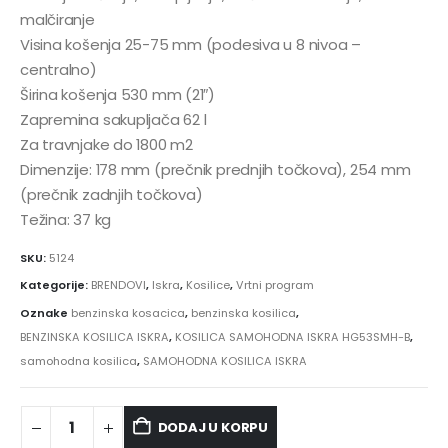
malčiranje
Visina košenja 25-75 mm (podesiva u 8 nivoa –
centralno)
Širina košenja 530 mm (21″)
Zapremina sakupljača 62 l
Za travnjake do 1800 m2
Dimenzije: 178 mm (prečnik prednjih točkova), 254 mm
(prečnik zadnjih točkova)
Težina: 37 kg
SKU:
5124
Kategorije:
BRENDOVI
,
Iskra
,
Kosilice
,
Vrtni program
Oznake
benzinska kosacica
,
benzinska kosilica
,
BENZINSKA KOSILICA ISKRA
,
KOSILICA SAMOHODNA ISKRA HG53SMH-B
,
samohodna kosilica
,
SAMOHODNA KOSILICA ISKRA
DODAJ U KORPU