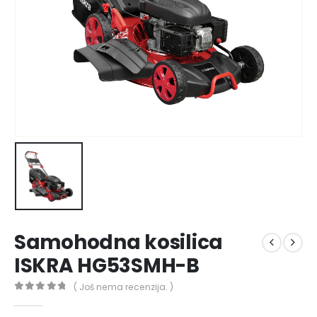
Samohodna kosilica
ISKRA HG53SMH-B
( Još nema recenzija. )
0
out of 5