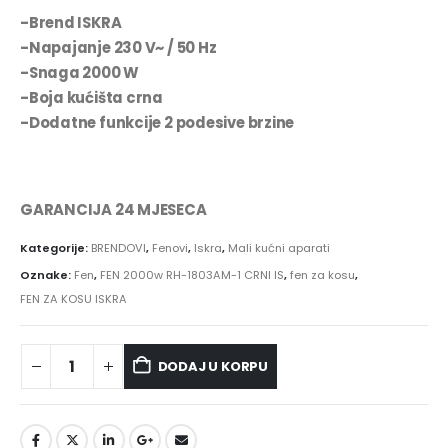
-Brend ISKRA
-Napajanje 230 V~ / 50 Hz
-Snaga 2000 W
-Boja kućišta crna
-Dodatne funkcije 2 podesive brzine
GARANCIJA 24 MJESECA
Kategorije:
BRENDOVI
,
Fenovi
,
Iskra
,
Mali kućni aparati
Oznake:
Fen
,
FEN 2000w RH-1803AM-1 CRNI IS
,
fen za kosu
,
FEN ZA KOSU ISKRA
DODAJ U KORPU