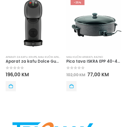
-25%
APARATI ZA KAFU
,
KRUPS
,
MALI KUĆNI APARATI
MALI KUĆNI APARATI
,
RAZNO
Aparat za kafu Dolce Gusto Genio S KP243B10
Pica tava ISKRA EPP 40-42-7
0
out of 5
0
out of 5
196,00
KM
77,00
KM
102,00
KM