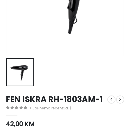
FEN ISKRA RH-1803AM-1
( Još nema recenzija. )
0
out of 5
42,00
KM