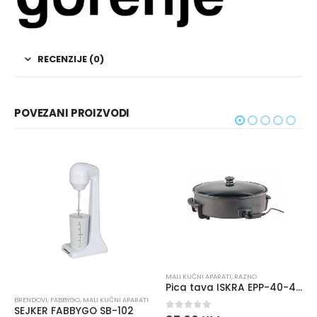
RECENZIJE (0)
POVEZANI PROIZVODI
MALI KUĆNI APARATI
,
RAZNO
Pica tava ISKRA EPP-40-42-9
I
,
FABBYGO
,
MALI KUĆNI APARATI
KUHALA
,
MALI
R FABBYGO SB-102
0
out of 5