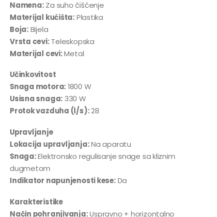
Namena:
Za suho čišćenje
Materijal kućišta:
Plastika
Boja:
Bijela
Vrsta cevi:
Teleskopska
Materijal cevi:
Metal
Učinkovitost
Snaga motora:
1800 W
Usisna snaga:
330 W
Protok vazduha (l/s):
28
Upravljanje
Lokacija upravljanja:
Na aparatu
Snaga:
Elektronsko regulisanje snage sa kliznim
dugmetom
Indikator napunjenosti kese:
Da
Karakteristike
Način pohranjivanja:
Uspravno + horizontalno