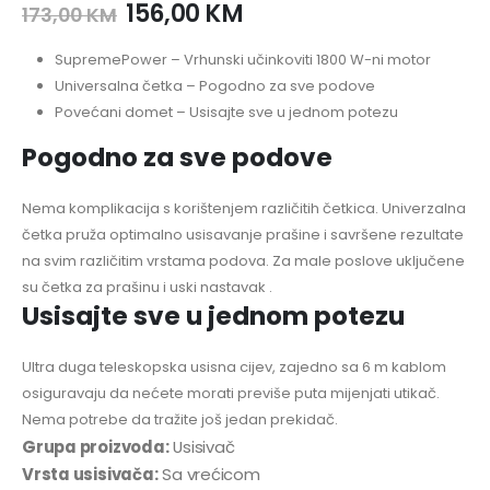
156,00
KM
173,00
KM
SupremePower
– Vrhunski učinkoviti 1800 W-ni motor
Universalna četka
– Pogodno za sve podove
Povećani domet
– Usisajte sve u jednom potezu
Pogodno za sve podove
Nema komplikacija s korištenjem različitih četkica. Univerzalna
četka pruža optimalno usisavanje prašine i savršene rezultate
na svim različitim vrstama podova. Za male poslove uključene
su četka za prašinu i uski nastavak .
Usisajte sve u jednom potezu
Ultra duga teleskopska usisna cijev, zajedno sa 6 m kablom
osiguravaju da nećete morati previše puta mijenjati utikač.
Nema potrebe da tražite još jedan prekidač.
Grupa proizvoda:
Usisivač
Vrsta usisivača:
Sa vrećicom