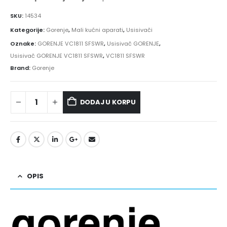
SKU:
14534
Kategorije:
Gorenje
,
Mali kućni aparati
,
Usisivači
Oznake:
GORENJE VC1811 SFSWR
,
Usisivač GORENJE
,
Usisivač GORENJE VC1811 SFSWR
,
VC1811 SFSWR
Brand:
Gorenje
DODAJ U KORPU
OPIS