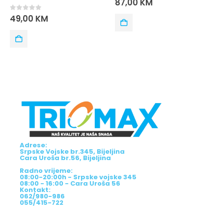
87,00
KM
 of 5
0
out o
0
KM
26,00
K
Adrese:
Srpske Vojske br.345, Bijeljina
Cara Uroša br.56, Bijeljina
Radno vrijeme:
08:00-20:00h - Srpske vojske 345
08:00 - 16:00 - Cara Uroša 56
Kontakt:
062/980-986
055/415-722