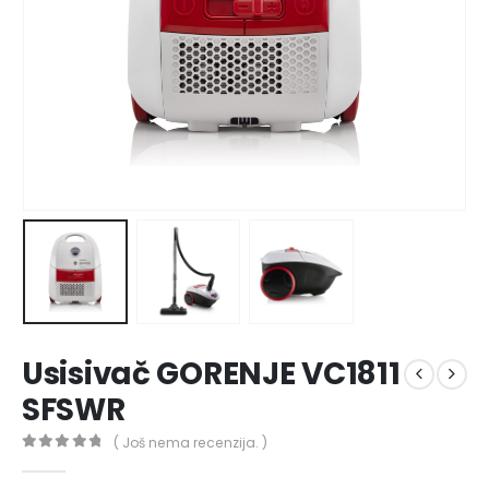
Usisivač GORENJE VC1811
SFSWR
( Još nema recenzija. )
0
out of 5