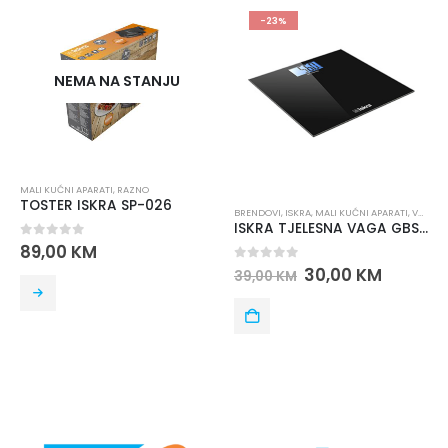
-23%
NEMA NA STANJU
MALI KUĆNI APARATI
,
RAZNO
TOSTER ISKRA SP-026
BRENDOVI
,
ISKRA
,
MALI KUĆNI APARATI
,
VAGE
,
V
ISKRA TJELESNA VAGA GBS1501-BL
0
out of 5
89,00
KM
0
out of 5
30,00
KM
39,00
KM