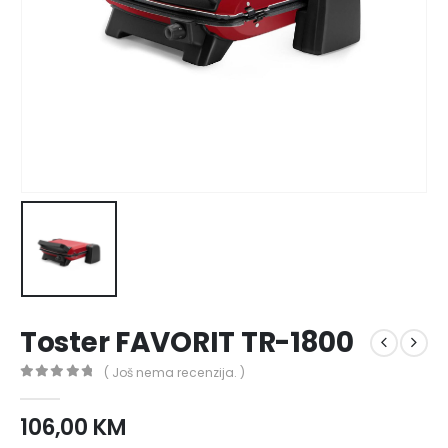
Toster FAVORIT TR-1800
( Još nema recenzija. )
0
out of 5
106,00
KM