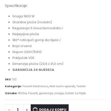
Specifikacije:
Snaga 1800 W
Granitne ploče (mobilni)
Regulacija 3 nivoa termostata √
Neljepljive ploče
180° rotirajući gornji dio tijela √
Boja crvena
Napon 230V/50HZ
Priključak VDE
Dimenzije ploče (23,5 x 31,0 cm)
GARANCIJA 24 MJESECA
SKU:
132
Kategorije:
Favorit Electronics
,
Mali kućni aparati
,
Tosteri
Oznake
1800w
,
Favorit
,
garancija
,
snaga
,
tosteri za hljeb
DODAJ U KORPU