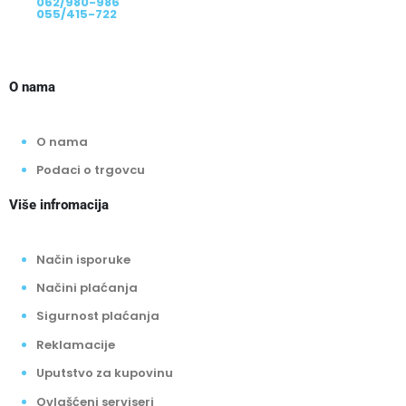
062/980-986
055/415-722
O nama
O nama
Podaci o trgovcu
Više infromacija
Način isporuke
Načini plaćanja
Sigurnost plaćanja
Reklamacije
Uputstvo za kupovinu
Ovlašćeni serviseri