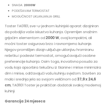
SNAGA:
2000W
PODEŠAVAM TERMOSTAT
MOGUĆNOST UKLANJANJA GRILL
Toster TA01101, sve-u-jednom kuhinjski aparat dizajniran
da poboljša vaše iskustvo kuhanja. Opremljen snažnim
grijaćim elementom od
2000 W
, ovaj kompaktni, ali
moćni toster osigurava brzo i ravnomjerno kuhanje.
Njegov promišljen dizajn uključuje uklonjivu hromiranu
rešetku i podesivi termostat, omogućavajući osobne
preferencije kuhanja. Osim toga, inovativna posuda za
vodu koja apsorbira tekućinu iz tkanine i mirise minimizira
dim i mirise, održavajući vašu kuhinju svježom. Savršen za
mala i srednja jela sa svojom
veličinom
od
37,9 x 24,6
cm
, TA01101 Toster je praktičan dodatak svakoj modernoj
kuhinji.
Garancija 24 mjeseca