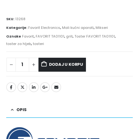
SKU:
13268
Kategorije:
Favorit Electronics
,
Mali kućni aparati
,
Mikseri
Oznake
Favorit
,
FAVORIT TA01101
,
grill
,
Toster FAVORIT TA01101
,
toster za hljeb
,
tosteri
DODAJ U KORPU
OPIS