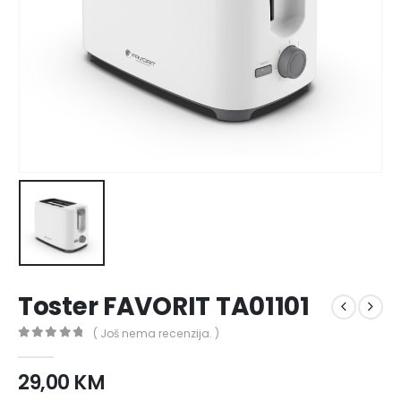
Toster FAVORIT TA01101
( Još nema recenzija. )
0
out of 5
29,00
KM