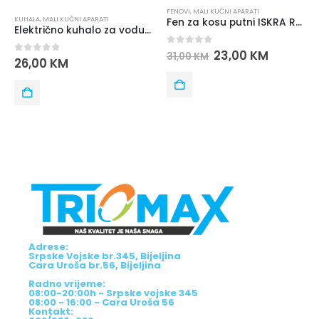
FENOVI
,
MALI KUĆNI APARATI
KUHALA
,
MALI KUĆNI APARATI
Fen za kosu putni ISKRA RH-1818-1 1200W – bijela boja
Električno kuhalo za vodu ISKRA T-702
0
out of 5
23,00
KM
31,00
KM
0
out of 5
26,00
KM
Adrese:
Srpske Vojske br.345, Bijeljina
Cara Uroša br.56, Bijeljina
Radno vrijeme:
08:00-20:00h - Srpske vojske 345
08:00 - 16:00 - Cara Uroša 56
Kontakt: