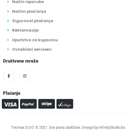
Način isporuke
Načini plaćanja
Sigurnost plaćanja
Reklamacije
Uputstvo za kupovinu
Ovlašćeni serviseri
Društvene mreže
Plaćanje
Triomax D.O.O. © 2021. Sva prava zadržana. Design by
InfinityStudio.ba