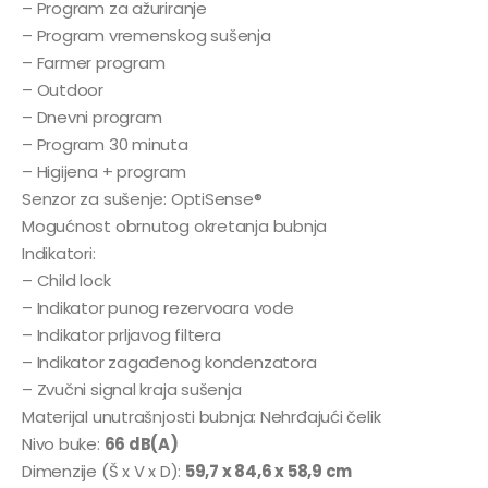
– Program za ažuriranje
– Program vremenskog sušenja
– Farmer program
– Outdoor
– Dnevni program
– Program 30 minuta
– Higijena + program
Senzor za sušenje: OptiSense®
Mogućnost obrnutog okretanja bubnja
Indikatori:
– Child lock
– Indikator punog rezervoara vode
– Indikator prljavog filtera
– Indikator zagađenog kondenzatora
– Zvučni signal kraja sušenja
Materijal unutrašnjosti bubnja: Nehrđajući čelik
Nivo buke:
66 dB(A)
Dimenzije (Š x V x D):
59,7 x 84,6 x 58,9 cm