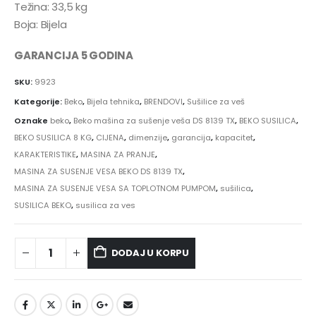
Težina: 33,5 kg
Boja: Bijela
GARANCIJA 5 GODINA
SKU:
9923
Kategorije:
Beko
,
Bijela tehnika
,
BRENDOVI
,
Sušilice za veš
Oznake
beko
,
Beko mašina za sušenje veša DS 8139 TX
,
BEKO SUSILICA
,
BEKO SUSILICA 8 KG
,
CIJENA
,
dimenzije
,
garancija
,
kapacitet
,
KARAKTERISTIKE
,
MASINA ZA PRANJE
,
MASINA ZA SUSENJE VESA BEKO DS 8139 TX
,
MASINA ZA SUSENJE VESA SA TOPLOTNOM PUMPOM
,
sušilica
,
SUSILICA BEKO
,
susilica za ves
DODAJ U KORPU