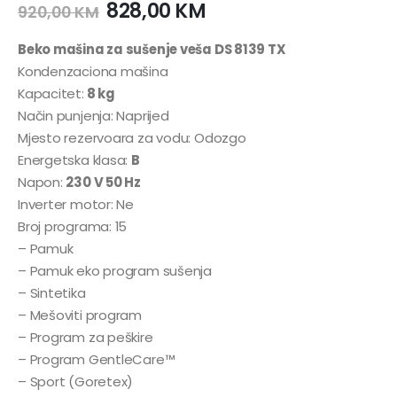
828,00
KM
920,00
KM
Beko mašina za sušenje veša DS 8139 TX
Kondenzaciona mašina
Kapacitet:
8 kg
Način punjenja: Naprijed
Mjesto rezervoara za vodu: Odozgo
Energetska klasa:
B
Napon:
230 V 50 Hz
Inverter motor: Ne
Broj programa: 15
– Pamuk
– Pamuk eko program sušenja
– Sintetika
– Mešoviti program
– Program za peškire
– Program GentleCare™
– Sport (Goretex)