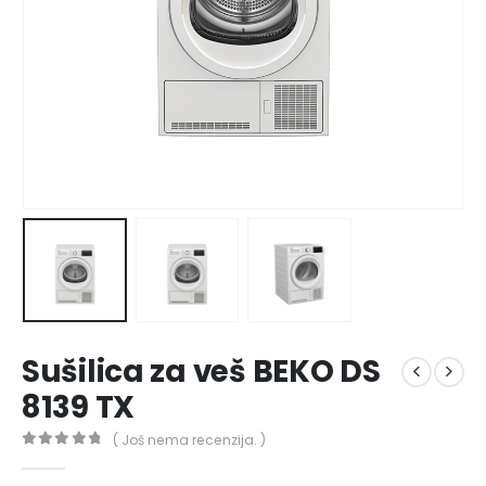
Sušilica za veš BEKO DS
8139 TX
( Još nema recenzija. )
0
out of 5