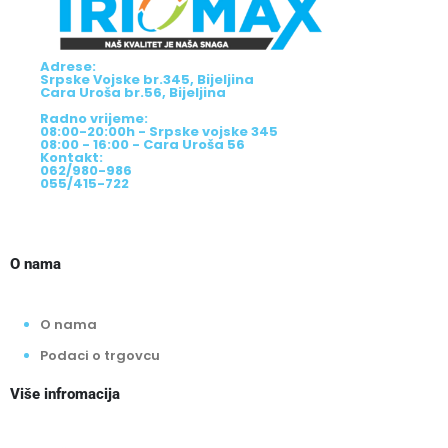
Adrese:
Srpske Vojske br.345, Bijeljina
Cara Uroša br.56, Bijeljina
Radno vrijeme:
08:00-20:00h - Srpske vojske 345
08:00 - 16:00 - Cara Uroša 56
Kontakt:
062/980-986
055/415-722
O nama
O nama
Podaci o trgovcu
Više infromacija