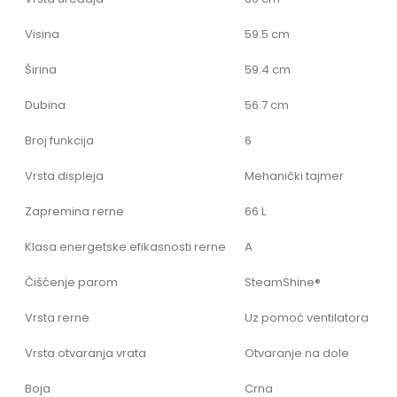
Visina
59.5 cm
Širina
59.4 cm
Dubina
56.7 cm
Broj funkcija
6
Vrsta displeja
Mehanički tajmer
Zapremina rerne
66 L
Klasa energetske efikasnosti rerne
A
Čišćenje parom
SteamShine®
Vrsta rerne
Uz pomoć ventilatora
Vrsta otvaranja vrata
Otvaranje na dole
Boja
Crna