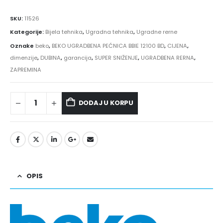
SKU:
11526
Kategorije:
Bijela tehnika
,
Ugradna tehnika
,
Ugradne rerne
Oznake
beko
,
BEKO UGRADBENA PEĆNICA BBIE 12100 BD
,
CIJENA
,
dimenzije
,
DUBINA
,
garancija
,
SUPER SNIŽENJE
,
UGRADBENA RERNA
,
ZAPREMINA
DODAJ U KORPU
OPIS