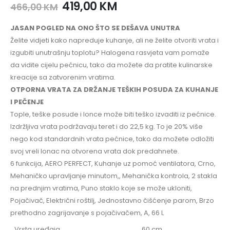
419,00
KM
466,00
KM
JASAN POGLED NA ONO ŠTO SE DEŠAVA UNUTRA
Želite vidjeti kako napreduje kuhanje, ali ne želite otvoriti vrata i
izgubiti unutrašnju toplotu? Halogena rasvjeta vam pomaže
da vidite cijelu pećnicu, tako da možete da pratite kulinarske
kreacije sa zatvorenim vratima.
OTPORNA VRATA ZA DRŽANJE TEŠKIH POSUDA ZA KUHANJE
I PEČENJE
Tople, teške posude i lonce može biti teško izvaditi iz pećnice.
Izdržljiva vrata podržavaju teret i do 22,5 kg. To je 20% više
nego kod standardnih vrata pećnice, tako da možete odložiti
svoj vreli lonac na otvorena vrata dok predahnete.
6 funkcija, AERO PERFECT, Kuhanje uz pomoć ventilatora, Crno,
Mehaničko upravljanje minutom,, Mehanička kontrola, 2 stakla
na prednjim vratima, Puno staklo koje se može ukloniti,
Pojačivač, Električni roštilj, Jednostavno čišćenje parom, Brzo
prethodno zagrijavanje s pojačivačem, A, 66 L
Vrsta uređaja
60 cm