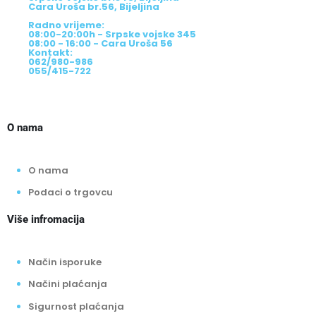
Cara Uroša br.56, Bijeljina
Radno vrijeme:
08:00-20:00h - Srpske vojske 345
08:00 - 16:00 - Cara Uroša 56
Kontakt:
062/980-986
055/415-722
O nama
O nama
Podaci o trgovcu
Više infromacija
Način isporuke
Načini plaćanja
Sigurnost plaćanja