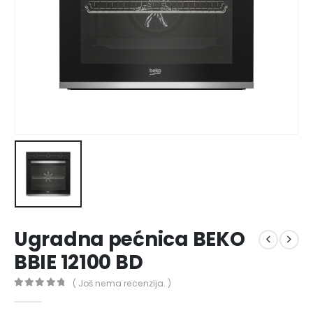
Ugradna pećnica BEKO
BBIE 12100 BD
( Još nema recenzija. )
0
out of 5