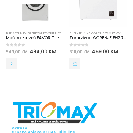
BRENDOVI
,
FAVORIT ELECTRONICS
BIJELA TEHNIKA
,
VEŠ MAŠINE
,
GORENJE
,
ZAMRZIVAČI
BIJELA TEHNIKA
,
BRE
Mašina za veš FAVORIT L-7101/MP7102
Zamrzivac GORENJE FH20E6W5
5
0
out of 5
0
out of 5
494,00
KM
459,00
KM
7
510,00
KM
941,00
KM
Adrese:
Srpske Vojske br.345, Bijeljina