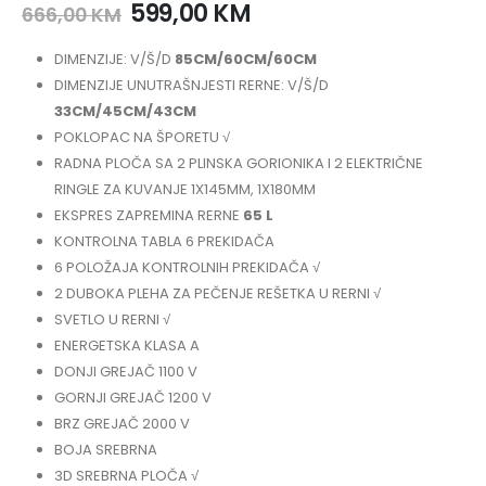
599,00
KM
666,00
KM
DIMENZIJE: V/Š/D
85CM/60CM/60CM
DIMENZIJE UNUTRAŠNJESTI RERNE: V/Š/D
33CM/45CM/43CM
POKLOPAC NA ŠPORETU √
RADNA PLOČA SA 2 PLINSKA GORIONIKA I 2 ELEKTRIČNE
RINGLE ZA KUVANJE 1X145MM, 1X180MM
EKSPRES ZAPREMINA RERNE
65 L
KONTROLNA TABLA 6 PREKIDAČA
6 POLOŽAJA KONTROLNIH PREKIDAČA √
2 DUBOKA PLEHA ZA PEČENJE REŠETKA U RERNI √
SVETLO U RERNI √
ENERGETSKA KLASA A
DONJI GREJAČ 1100 V
GORNJI GREJAČ 1200 V
BRZ GREJAČ 2000 V
BOJA SREBRNA
3D SREBRNA PLOČA √