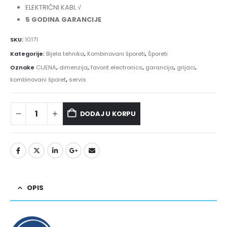
ELEKTRIČNI KABL √
5 GODINA GARANCIJE
SKU:
10171
Kategorije:
Bijela tehnika
,
Kombinovani šporeti
,
Šporeti
Oznake
CIJENA
,
dimenzija
,
favorit electronics
,
garancija
,
grijaci
,
kombinovani šporet
,
servis
DODAJ U KORPU
OPIS