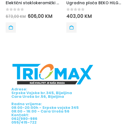
Elektični staklokeramički šporet MAX 60CM TM6060GKF W
Ugradna ploča BEKO HILG 64120 S
0
out of 5
0
out of 5
606,00
KM
403,00
KM
673,00
KM
Adrese:
Srpske Vojske br.345, Bijeljina
Cara Uroša br.56, Bijeljina
Radno vrijeme:
08:00-20:00h - Srpske vojske 345
08:00 - 16:00 - Cara Uroša 56
Kontakt:
062/980-986
055/415-722