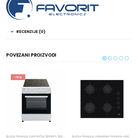
RECENZIJE (0)
POVEZANI PROIZVODI
-10%
BIJELA TEHNIKA
,
ELEKTRIČNI ŠPORETI
,
ŠPORETI
BIJELA TEHNIKA
,
UGRADNA TEHNIKA
,
UGRADNE PLOČE