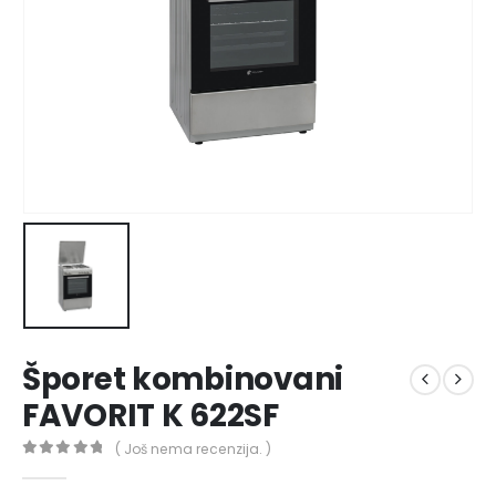
Šporet kombinovani
FAVORIT K 622SF
( Još nema recenzija. )
0
out of 5