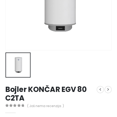
Bojler KONČAR EGV 80
C2TA
( Još nema recenzija. )
0
out of 5