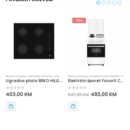
-10%
BIJELA TEHNIKA
,
UGRADNA TEHNIKA
,
UGRADNE PLOČE
BIJELA TEHNIKA
,
KOMBINOVANI ŠPORETI
,
ŠPORETI
BI
Ugradna ploča BEKO HILG 64120 S
Električni šporet Favorit CC60-22W
0
out of 5
0
out of 5
0
403,00
KM
493,00
KM
547,00
KM
3