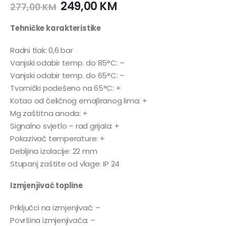
249,00
KM
277,00
KM
Tehničke karakteristike
Radni tlak: 0,6 bar
Vanjski odabir temp. do 85°C: –
Vanjski odabir temp. do 65°C: –
Tvornički podešeno na 65°C: +
Kotao od čeličnog emajliranog lima: +
Mg zaštitna anoda: +
Signalno svjetlo – rad grijala: +
Pokazivač temperature: +
Debljina izolacije: 22 mm
Stupanj zaštite od vlage: IP 24
Izmjenjivač topline
Priključci na izmjenjivač: –
Površina izmjenjivača: –