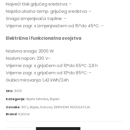
Najveći tlak grijućeg sredstva: –
Najviša ulazna temp. grijućeg sredstva: –
Snaga izmjenjivača topline: –
Vrijeme zagr. s izmjenjivačem od 15°do 45°C: –
Električna i funkcionalna svojstva
Nazivna snaga: 2000 W
Nazivni napon: 230 V~
Vrijeme zagr. s grijačem od 10°do 65°C: 2,8 h
Vrijeme zagr. s grijačem od 10°do 85°C: –
Gubici mirovanja: 1,42 kWh/24h
SKU:
9310
Kategorije:
Bijela tehnika
,
Bojleri
Oznake:
80 L
,
Bojler
,
Koncar
,
SKRIVENA REGULACIJA
Brand:
Končar