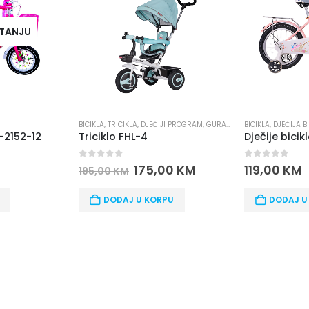
KLA
,
TRICIKLA
,
DJEČIJI PROGRAM
,
GURALICE
BICIKLA
,
DJEČIJA BICIKLA
ciklo FHL-4
Dječije biciklo TY-2332-12
ut of 5
0
out of 5
175,00
KM
119,00
KM
5,00
KM
DODAJ U KORPU
DODAJ U KORPU