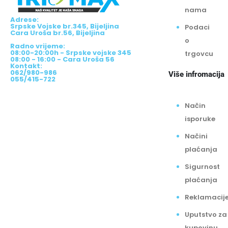
nama
Adrese:
Srpske Vojske br.345, Bijeljina
Podaci
Cara Uroša br.56, Bijeljina
o
Radno vrijeme:
08:00-20:00h - Srpske vojske 345
trgovcu
08:00 - 16:00 - Cara Uroša 56
Kontakt:
062/980-986
Više infromacija
055/415-722
Način
isporuke
Načini
plaćanja
Sigurnost
plaćanja
Reklamacij
Uputstvo za
kupovinu