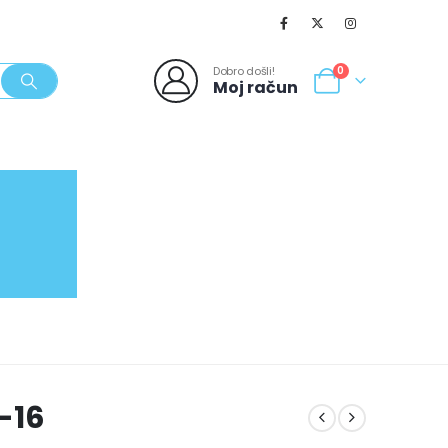
Dobro došli!
0
Moj račun
SVJEŽI POPUSTI
NOVO
062/980-986
8-16