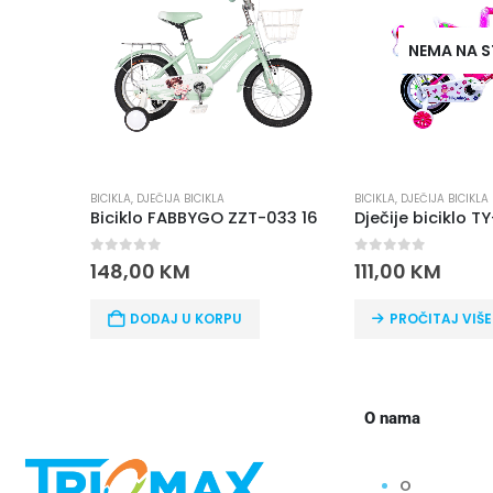
NEMA NA STANJU
EČIJA BICIKLA
BICIKLA
,
DJEČIJA BICIKLA
BICI
 FABBYGO ZZT-033 16
Dječije biciklo TY-2152-12
Tri
f 5
0
out of 5
0
o
0
KM
111,00
KM
19
DAJ U KORPU
PROČITAJ VIŠE
O nama
O