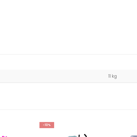
11 kg
-10%