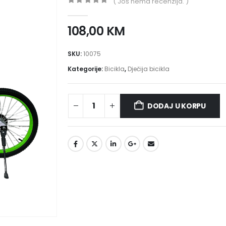
( Još nema recenzija. )
0
out of 5
108,00
KM
SKU:
10075
Kategorije:
Bicikla
,
Dječija bicikla
DODAJ U KORPU