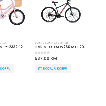
BICIKLA
,
BICIKLA ZA ODRASLE
BICIKLA
,
BICIKLA ZA ODRASLE
Biciklo TOTEM W760 MTB 29” ALUMINIJUM – SHIMANO oprema
BICIKLO TY511C-24 COLI
0
out of 5
0
out of 5
537,00
KM
413,00
KM
DODAJ U KORPU
DODAJ U KORPU