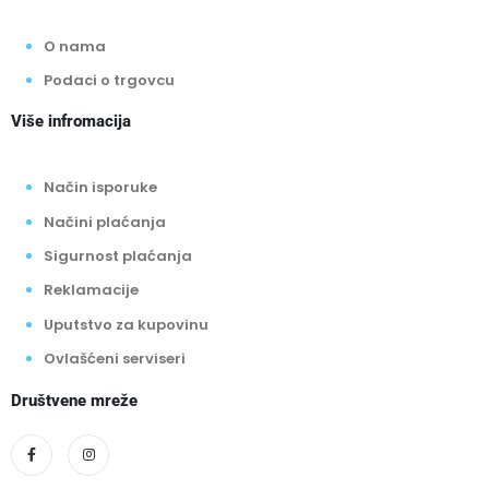
O nama
Podaci o trgovcu
Više infromacija
Način isporuke
Načini plaćanja
Sigurnost plaćanja
Reklamacije
Uputstvo za kupovinu
Ovlašćeni serviseri
Društvene mreže