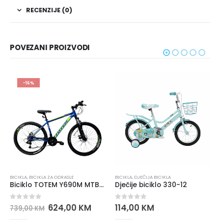
RECENZIJE (0)
POVEZANI PROIZVODI
-16%
BICIKLA
,
BICIKLA ZA ODRASLE
BICIKLA
,
DJEČIJA BICIKLA
Biciklo TOTEM Y690M MTB 26” ALUMINIJUM – SHIMANO oprema
Dječije biciklo 330-12
0
out of 5
0
out of 5
624,00
KM
114,00
KM
739,00
KM