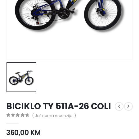
BICIKLO TY 511A-26 COLI
( Još nema recenzija. )
0
out of 5
360,00
KM