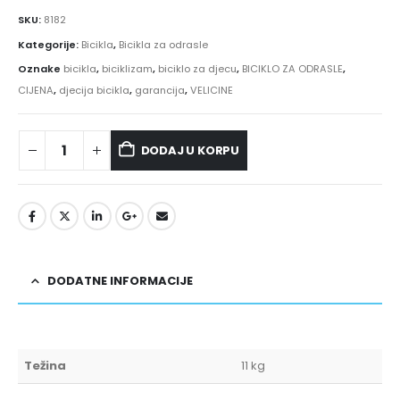
SKU:
8182
Kategorije:
Bicikla
,
Bicikla za odrasle
Oznake
bicikla
,
biciklizam
,
biciklo za djecu
,
BICIKLO ZA ODRASLE
,
CIJENA
,
djecija bicikla
,
garancija
,
VELICINE
DODAJ U KORPU
DODATNE INFORMACIJE
Težina
11 kg