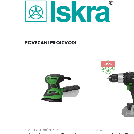
POVEZANI PROIZVODI
-15%
ALATI
,
HOBI RUČNI ALAT
ALATI