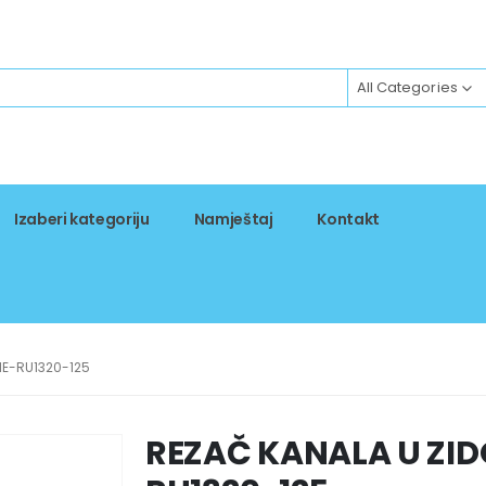
All Categories
Izaberi kategoriju
Namještaj
Kontakt
IE-RU1320-125
REZAČ KANALA U ZID