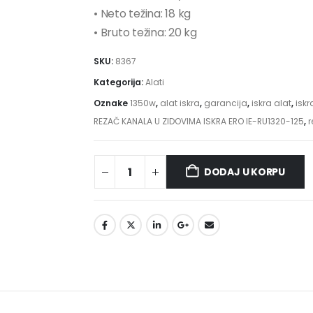
• Neto težina: 18 kg
• Bruto težina: 20 kg
SKU:
8367
Kategorija:
Alati
Oznake
1350w
,
alat iskra
,
garancija
,
iskra alat
,
iskr
REZAČ KANALA U ZIDOVIMA ISKRA ERO IE-RU1320-125
,
r
DODAJ U KORPU