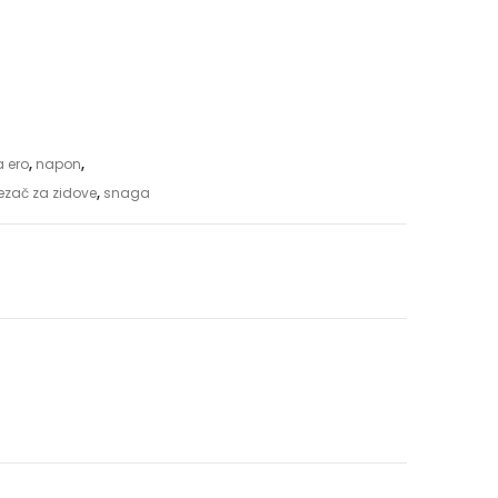
a ero
,
napon
,
ezač za zidove
,
snaga