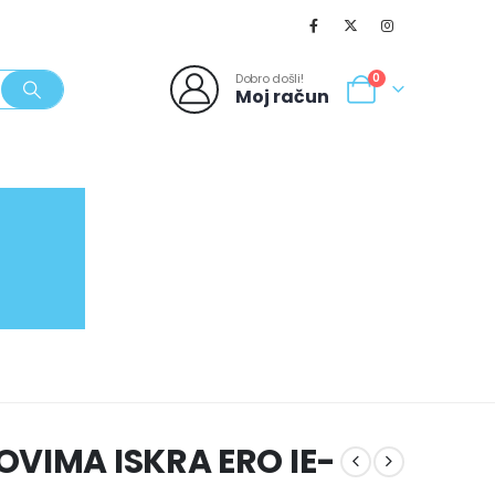
Dobro došli!
0
Moj račun
SVJEŽI POPUSTI
NOVO
062/980-986
OVIMA ISKRA ERO IE-