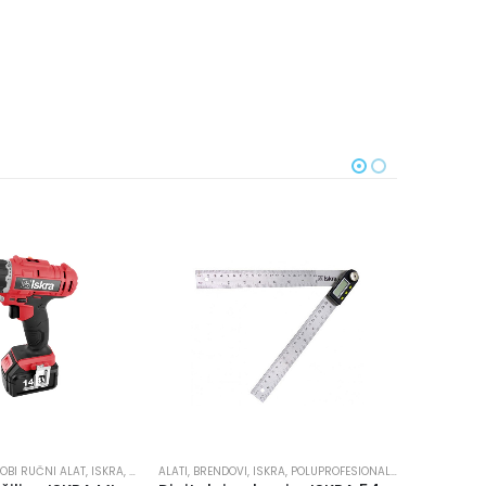
ALATI
,
HOBI 
OBI RUČNI ALAT
,
ISKRA
,
POLUPROFESIONALNI ALAT
ALATI
,
BRENDOVI
,
ISKRA
,
POLUPROFESIONALNI ALAT