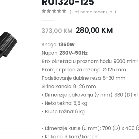
RU1320-125
( Još nema recenzija. )
0
out of 5
280,00
KM
373,00
KM
Snaga:
1350W
Napon:
230V~50Hz
Broj okretaja u praznom hodu: 9000 min
-1
Promjer ploče za rezanje: Ø 125 mm
Podešavanje dubine reza: 8-30 mm
Širina kanala: 8-26 mm
• Dimenzije pakovanja (v mm): 380 (D) x 1
• Neto težina: 5,5 kg
• Bruto težina: 6 kg
• Dimenzije kutije (u mm): 700 (D) x 400 (
• Količina: 3 kom/karton