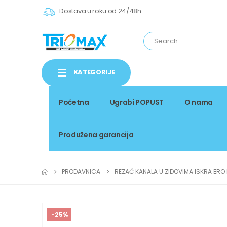
Dostava u roku od 24/48h
KATEGORIJE
Početna
Ugrabi POPUST
O nama
Produžena garancija
PRODAVNICA
REZAČ KANALA U ZIDOVIMA ISKRA ERO 
-25%