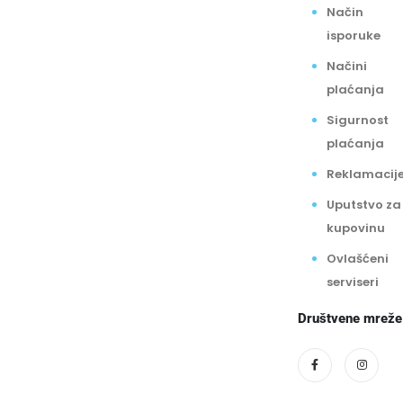
Način
isporuke
Načini
plaćanja
Sigurnost
plaćanja
Reklamacij
Uputstvo za
kupovinu
Ovlašćeni
serviseri
Društvene mreže