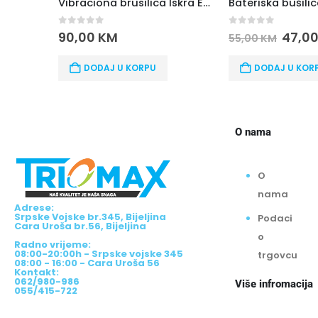
Vibraciona brusilica Iskra ERO IE-AJ23-200, 200W
0
out of 5
0
out of 5
90,00
KM
47,0
55,00
KM
DODAJ U KORPU
DODAJ U KOR
O nama
O
nama
Adrese:
Srpske Vojske br.345, Bijeljina
Podaci
Cara Uroša br.56, Bijeljina
o
Radno vrijeme:
08:00-20:00h - Srpske vojske 345
trgovcu
08:00 - 16:00 - Cara Uroša 56
Kontakt:
062/980-986
Više infromacija
055/415-722