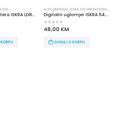
ALATI
,
HOBI RUČNI ALAT
ALATI
,
BRENDOVI
,
ISKRA
,
POLUPROFESIONALNI ALAT
Digitalni uglomjer ISKRA 5422-200
0
out of 5
90,00
KM
114,00
KM
0
out of 5
48,00
KM
DODAJ U KORPU
DODAJ U KORPU