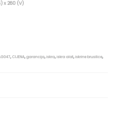
Š) x 260 (V)
-AG047
,
CIJENA
,
garancija
,
iskra
,
iskra alat
,
iskrine brusilice
,