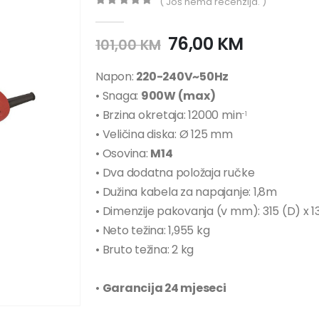
( Još nema recenzija. )
0
out of 5
76,00
KM
101,00
KM
Napon:
220-240V~50Hz
• Snaga:
900W (max)
• Brzina okretaja: 12000 min
-1
• Veličina diska: Ø 125 mm
• Osovina:
M14
• Dva dodatna položaja ručke
• Dužina kabela za napajanje: 1,8m
• Dimenzije pakovanja (v mm): 315 (D) x 13
• Neto težina: 1,955 kg
• Bruto težina: 2 kg
•
Garancija 24 mjeseci