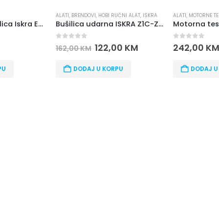
I
,
BRENDOVI
,
HOBI RUČNI ALAT
,
ISKRA
ALATI
,
MOTORNE TESTERE
Bušilica udarna ISKRA Z1C-ZT3-26 800W
Motorna testera ISKRA LD845A
ut of 5
0
out of 5
122,00
KM
242,00
KM
2,00
KM
DODAJ U KORPU
DODAJ U KORPU