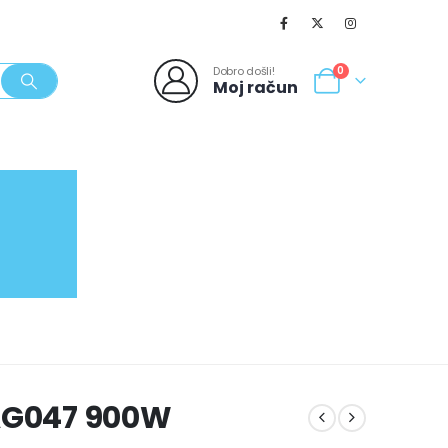
Dobro došli!
0
Moj račun
SVJEŽI POPUSTI
NOVO
062/980-986
-AG047 900W