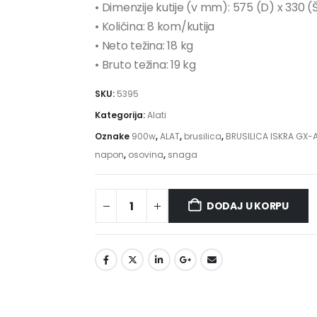
• Dimenzije kutije (v mm): 575 (D) x 330 (
• Količina: 8 kom/kutija
• Neto težina: 18 kg
• Bruto težina: 19 kg
SKU:
5395
Kategorija:
Alati
Oznake
900w
,
ALAT
,
brusilica
,
BRUSILICA ISKRA GX
napon
,
osovina
,
snaga
DODAJ U KORPU