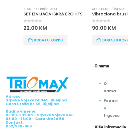
 RUČNI ALAT
ALATI
,
HOBI RUČNI ALAT
ALAT
SET IZVIJAČA ISKRA ERO HTS 18
Vibraciona brusilica Iskra ERO IE-AJ23-200, 200W
f 5
0
out of 5
0
o
KM
90,00
KM
16
DAJ U KORPU
DODAJ U KORPU
O nama
O
nama
Adrese:
Srpske Vojske br.345, Bijeljina
Podaci
Cara Uroša br.56, Bijeljina
o
Radno vrijeme:
08:00-20:00h - Srpske vojske 345
trgovcu
08:00 - 16:00 - Cara Uroša 56
Kontakt:
062/980-986
Više infromacija