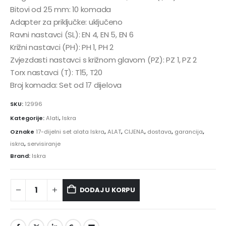
Bitovi od 25 mm: 10 komada
Adapter za priključke: uključeno
Ravni nastavci (SL): EN 4, EN 5, EN 6
Križni nastavci (PH): PH 1, PH 2
Zvjezdasti nastavci s križnom glavom (PZ): PZ 1, PZ 2
Torx nastavci (T): T15, T20
Broj komada: Set od 17 dijelova
SKU:
12996
Kategorije:
Alati
,
Iskra
Oznake
17-dijelni set alata Iskra
,
ALAT
,
CIJENA
,
dostava
,
garancija
,
iskra
,
servisiranje
Brand:
Iskra
DODAJ U KORPU