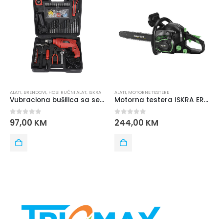
,
HOBI RUČNI ALAT
,
ISKRA
ALATI
,
MOTORNE TESTERE
ALATI
Vubraciona bušilica sa setom alata ISKRA GX-BMC002
Motorna testera ISKRA ERO IE-GC401
5
0
out of 5
0
out of 5
M
244,00
KM
47
55,00
KM