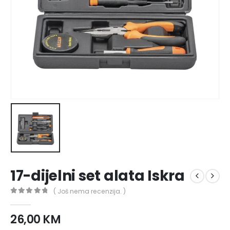
17-dijelni set alata Iskra
( Još nema recenzija. )
0
out of 5
26,00
KM