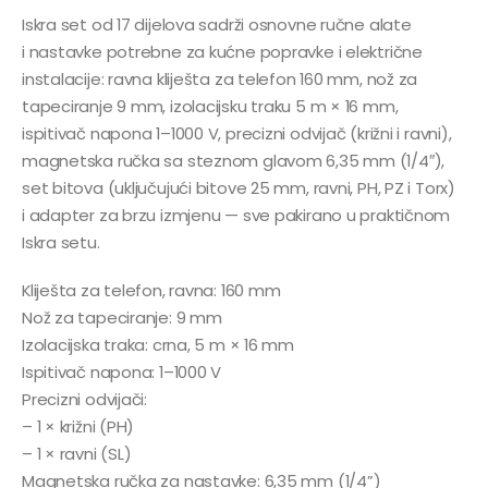
Iskra set od 17 dijelova sadrži osnovne ručne alate
i nastavke potrebne za kućne popravke i električne
instalacije: ravna kliješta za telefon 160 mm, nož za
tapeciranje 9 mm, izolacijsku traku 5 m × 16 mm,
ispitivač napona 1–1000 V, precizni odvijač (križni i ravni),
magnetska ručka sa steznom glavom 6,35 mm (1/4″),
set bitova (uključujući bitove 25 mm, ravni, PH, PZ i Torx)
i adapter za brzu izmjenu — sve pakirano u praktičnom
Iskra setu.
Kliješta za telefon, ravna: 160 mm
Nož za tapeciranje: 9 mm
Izolacijska traka: crna, 5 m × 16 mm
Ispitivač napona: 1–1000 V
Precizni odvijači:
– 1 × križni (PH)
– 1 × ravni (SL)
Magnetska ručka za nastavke: 6,35 mm (1/4”)