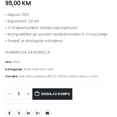
95,00
KM
• Napon: 20V
• Kapacitet: 2,0 Ah
• 3-stepeni prikaz stanja napunjenosti
• Kompatibilan je sa svim alatkama Iskra X-Cross serije
• Punjač je dostupan odvojeno
GARANCIJA 24 MJESECA
SKU:
6553
Kategorije:
Alati
,
Hobi ručni alat
Oznake
alat iskra
,
baterija
,
BP27Li-20020
,
brend iskra
,
x-cross
DODAJ U KORPU