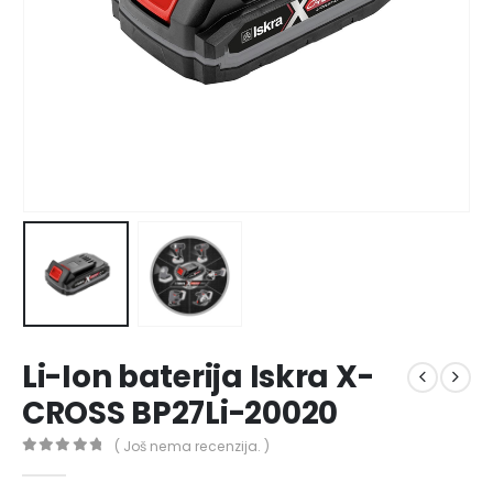
Li-Ion baterija Iskra X-
CROSS BP27Li-20020
( Još nema recenzija. )
0
out of 5