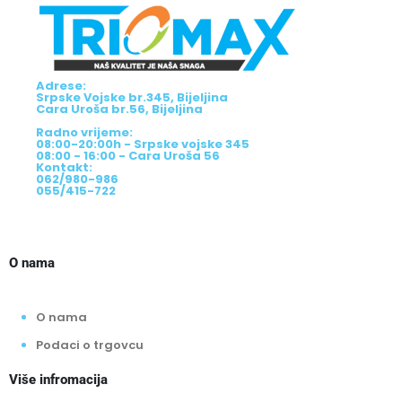
Adrese:
Srpske Vojske br.345, Bijeljina
Cara Uroša br.56, Bijeljina
Radno vrijeme:
08:00-20:00h - Srpske vojske 345
08:00 - 16:00 - Cara Uroša 56
Kontakt:
062/980-986
055/415-722
O nama
O nama
Podaci o trgovcu
Više infromacija