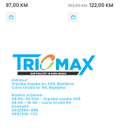
0
out of 5
0
out of 5
97,00
KM
122,00
KM
162,00
KM
Adrese:
Srpske Vojske br.345, Bijeljina
Cara Uroša br.56, Bijeljina
Radno vrijeme:
08:00-20:00h - Srpske vojske 345
08:00 - 16:00 - Cara Uroša 56
Kontakt:
062/980-986
055/415-722