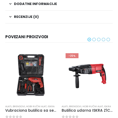
DODATNE INFORMACIJE
RECENZIJE (0)
POVEZANI PROIZVODI
-25%
ALATI
,
BRENDOVI
,
HOBI RUČNI ALAT
,
ISKRA
ALATI
,
BRENDOVI
,
HOBI RUČNI ALAT
,
ISKRA
Vubraciona bušilica sa setom alata ISKRA GX-BMC002
Bušilica udarna ISKRA Z1C-ZT3-26 800W