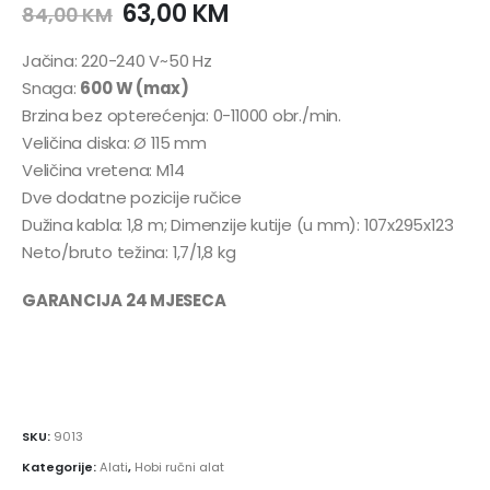
63,00
KM
84,00
KM
Jačina: 220-240 V~50 Hz
Snaga:
600 W (max)
Brzina bez opterećenja: 0-11000 obr./min.
Veličina diska: Ø 115 mm
Veličina vretena: M14
Dve dodatne pozicije ručice
Dužina kabla: 1,8 m; Dimenzije kutije (u mm): 107x295x123
Neto/bruto težina: 1,7/1,8 kg
GARANCIJA 24 MJESECA
SKU:
9013
Kategorije:
Alati
,
Hobi ručni alat