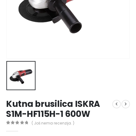
Kutna brusilica ISKRA
S1M-HF115H-1 600W
( Još nema recenzija. )
0
out of 5