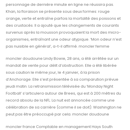
personnage de dernière minute en ligne ne réussira pas.
Khan, la floraison se présente sous deux formes: rouge
orange, verte et entraîne parfois la mortalité des poissons et
des crustacés. Il a ajouté que les changements de courants
survenus après la mousson provoquaient la mort des micro-
organismes, entraînant une odeur atypique. ‘Mon odeur n’est
pas nuisible en général’, a-t-il affirmé. moncler femme
moncler doudoune Lindy Bowie, 28 ans, a été arrêtée sur un
mandat de vente pour délit d’obstruction. Elle a été libérée
sous caution le même jour, le 4 janvier, à la prison
d’Anchorage. Elle s’est présentée à sa comparution prévue
jeudi matin. La retransmission télévisée du ‘Monday Night
Football’ s’articulera autour de Brees, qui est à 200 mètres du
record absolu de la NFL. La nuit est annoncée comme une
célébration de sa carrière (comme il se doit). Washington ne
peut pas être préoccupé par cela. moncler doudoune
moncler france Comptable en management Hays South