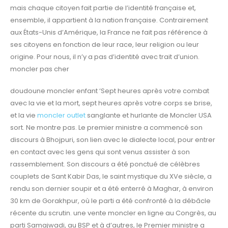
mais chaque citoyen fait partie de l’identité française et,
ensemble, il appartient à la nation française. Contrairement
aux États-Unis d’Amérique, la France ne fait pas référence à
ses citoyens en fonction de leur race, leur religion ou leur
origine. Pour nous, il n’y a pas d’identité avec trait d’union.
moncler pas cher
doudoune moncler enfant ‘Sept heures après votre combat
avec la vie et la mort, sept heures après votre corps se brise,
et la vie
moncler outlet
sanglante et hurlante de Moncler USA
sort. Ne montre pas. Le premier ministre a commencé son
discours à Bhojpuri, son lien avec le dialecte local, pour entrer
en contact avec les gens qui sont venus assister à son
rassemblement. Son discours a été ponctué de célèbres
couplets de Sant Kabir Das, le saint mystique du XVe siècle, a
rendu son dernier soupir et a été enterré à Maghar, à environ
30 km de Gorakhpur, où le parti a été confronté à la débâcle
récente du scrutin. une vente moncler en ligne au Congrès, au
parti Samajwadi, au BSP et à d’autres, le Premier ministre a