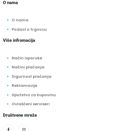
O nama
O nama
Podaci o trgovcu
Više infromacija
Način isporuke
Načini plaćanja
Sigurnost plaćanja
Reklamacije
Uputstvo za kupovinu
Ovlašćeni serviseri
Društvene mreže