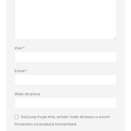
Ime
*
Email
*
Web stranica
Sačuvaj moje ime, email i web stranicu u ovom
browseru za buduće komentare.