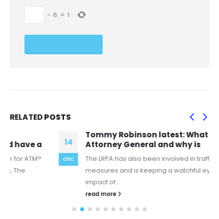
−
6
=
1
RELATED
POSTS
Tommy Robinson latest: What is the
14
Attorney General and why is
The LRPA has also been involved in traffic calming
dec
measures and is keeping a watchful eye on the
impact of...
read more