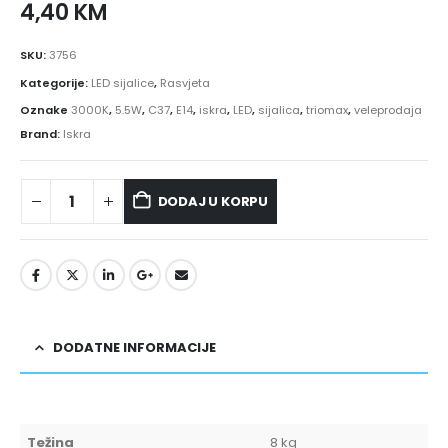
4,40
KM
SKU:
3756
Kategorije:
LED sijalice
,
Rasvjeta
Oznake
3000K
,
5.5W
,
C37
,
E14
,
iskra
,
LED
,
sijalica
,
triomax
,
veleprodaja
Brand:
Iskra
DODAJ U KORPU
DODATNE INFORMACIJE
Težina
8 kg