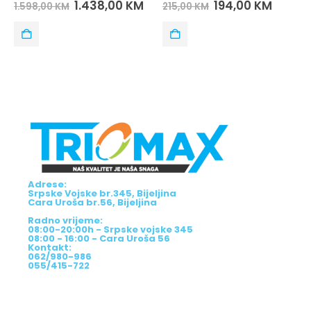
0
out of 5
0
out of 5
1.438,00
KM
194,00
KM
1.598,00
KM
215,00
KM
Adrese:
Srpske Vojske br.345, Bijeljina
Cara Uroša br.56, Bijeljina
Radno vrijeme:
08:00-20:00h - Srpske vojske 345
08:00 - 16:00 - Cara Uroša 56
Kontakt:
062/980-986
055/415-722