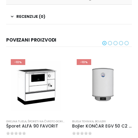
RECENZIJE (0)
POVEZANI PROIZVODI
-10%
-10%
GREJNA TIJELA
,
ŠPORETI NA ČVRSTO GORIVO
BIJELA TEHNIKA
,
BOJLERI
Šporet ALFA 90 FAVORIT
Bojler KONČAR EGV 50 C2 TA-BEZ REGULACIJE