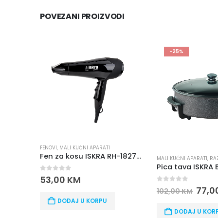
POVEZANI PROIZVODI
-25%
FENOVI
,
MALI KUĆNI APARATI
Fen za kosu ISKRA RH-1827M-5 2200W
MALI KUĆNI APARATI
,
RA
Pica tava ISKRA
0
out of 5
53,00
KM
0
out of 5
77,0
102,00
KM
DODAJ U KORPU
DODAJ U KOR