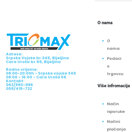
O nama
O
nama
Adrese:
Srpske Vojske br.345, Bijeljina
Podaci
Cara Uroša br.56, Bijeljina
o
Radno vrijeme:
08:00-20:00h - Srpske vojske 345
trgovcu
08:00 - 16:00 - Cara Uroša 56
Kontakt:
062/980-986
Više infromacija
055/415-722
Način
isporuke
Načini
plaćanja