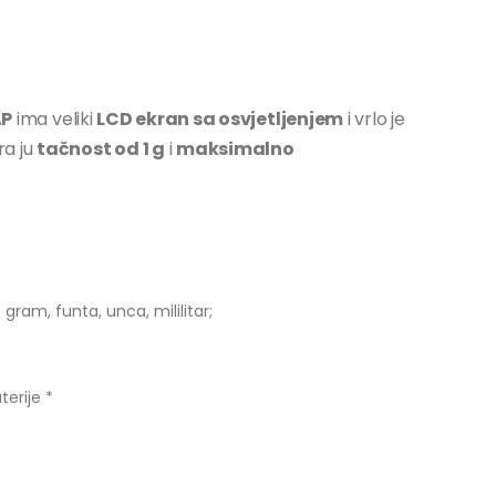
AP
ima veliki
LCD ekran sa osvjetljenjem
i vrlo je
ra ju
tačnost od 1 g
i
maksimalno
ram, funta, unca, mililitar;
terije *