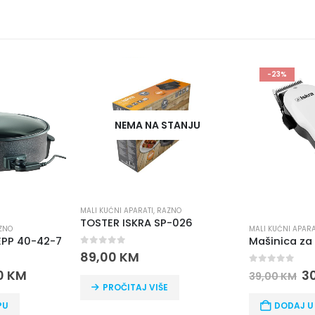
-23%
NEMA NA STANJU
MALI KUĆNI APARATI
,
RAZNO
TOSTER ISKRA SP-026
ZNO
MALI KUĆNI APARA
 EPP 40-42-7
0
out of 5
89,00
KM
0
out of 5
0
KM
3
39,00
KM
PROČITAJ VIŠE
PU
DODAJ U