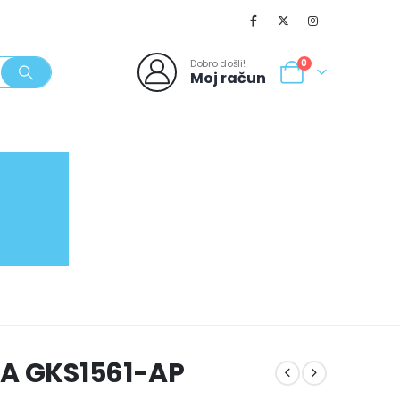
Dobro došli!
0
Moj račun
SVJEŽI POPUSTI
NOVO
062/980-986
RA GKS1561-AP