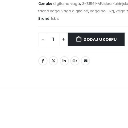
Oznake
digitalna vaga
,
GKS1561-AP
,
Iskra Kuhinjs
tacna vaga
,
vaga digitalna
,
vaga do 10kg
,
vaga z
Brand:
Iskra
DODAJ U KORPU