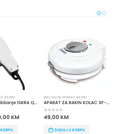
N
TI
,
RAZNO
MALI KUĆNI APARATI
,
RAZNO
MALI KUĆNI
Mašinica za šišanje ISKRA QR8918
APARAT ZA BAKIN KOLAC SF-6081
Plinski 
0
out of 5
0
out o
0,00
KM
49,00
KM
68,00
 KORPU
DODAJ U KORPU
PROČ