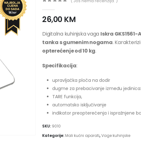
( Još nema recenzija. )
0
out of 5
26,00
KM
Digitalna kuhinjska vaga
Iskra GKS1561-
tanka s gumenim nogama
. Karakterizi
opterećenje od 10 kg
.
Specifikacija
:
upravljačka ploča na dodir
dugme za prebacivanje između jedinica: g
TARE funkcija,
automatsko isključivanje
indikator preopterećenja i ispražnjene ba
SKU:
9010
Kategorije:
Mali kućni aparati
,
Vage kuhinjske