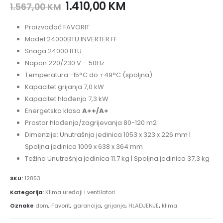
1.410,00
KM
1.567,00
KM
Proizvođač FAVORIT
Model 24000BTU INVERTER FF
Snaga 24000 BTU
Napon 220/230 V – 50Hz
Temperatura -15°C do +49°C (spoljna)
Kapacitet grijanja 7,0 kW
Kapacitet hlađenja 7,3 kW
Energetska klasa
A++/A+
Prostor hlađenja/zagrijevanja 80-120 m2
Dimenzije: Unutrašnja jedinica 1053 x 323 x 226 mm |
Spoljna jedinica 1009 x 638 x 364 mm
Težina Unutrašnja jedinica 11.7 kg | Spoljna jedinica 37,3 kg
SKU:
12853
Kategorija:
Klima uređaji i ventilatori
Oznake
dom
,
Favorit
,
garancija
,
grijanje
,
HLADJENJE
,
klima