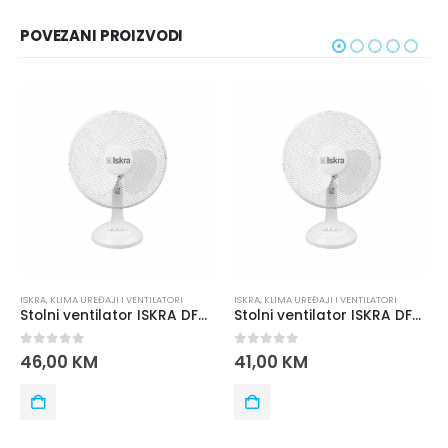
POVEZANI PROIZVODI
ISKRA
,
KLIMA UREĐAJI I VENTILATORI
ISKRA
,
KLIMA UREĐAJI I VENTILATORI
Stolni ventilator ISKRA DF-002
Stolni ventilator ISKRA DF-003
0
out of 5
0
out of 5
46,00
KM
41,00
KM