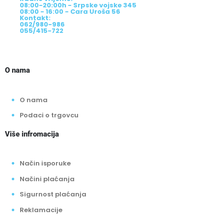
08:00-20:00h - Srpske vojske 345
08:00 - 16:00 - Cara Uroša 56
Kontakt:
062/980-986
055/415-722
O nama
O nama
Podaci o trgovcu
Više infromacija
Način isporuke
Načini plaćanja
Sigurnost plaćanja
Reklamacije