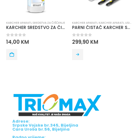
KARCHER APARATI
,
SREDSTVA ZA ČIŠĆENJE
KARCHER APARATI
,
KARCHER APARATI
,
USISIVAČ ZA DUBINSKO ČIŠĆENJE
KARCHER SREDSTVO ZA ČIŠĆENJE STAKLA WV RM500 0.5L
PARNI ČISTAČ KARCHER SC 2 EASYFIX
0
out of 5
0
out of 5
14,00
KM
299,90
KM
Adrese:
Srpske Vojske br.345, Bijeljina
Cara Uroša br.56, Bijeljina
Radno vrijeme: