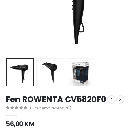
Fen ROWENTA CV5820F0
( Još nema recenzija. )
0
out of 5
56,00
KM