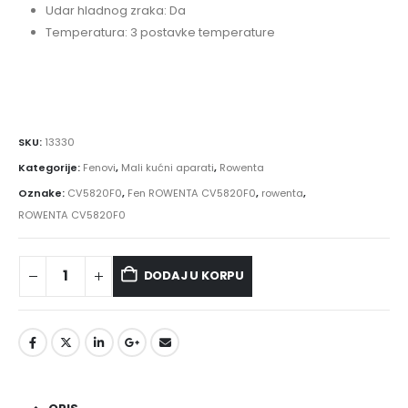
Udar hladnog zraka: Da
Temperatura: 3 postavke temperature
SKU:
13330
Kategorije:
Fenovi
,
Mali kućni aparati
,
Rowenta
Oznake:
CV5820F0
,
Fen ROWENTA CV5820F0
,
rowenta
,
ROWENTA CV5820F0
DODAJ U KORPU