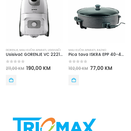
RENJE
,
MALI KUĆNI APARATI
,
USISIVAČI
MALI KUĆNI APARATI
,
RAZNO
APARAT
Usisivač GORENJE VC 2221 GLW
Pica tava ISKRA EPP 40-42-7
out of 5
0
out of 5
0
ou
190,00
KM
77,00
KM
196
11,00
KM
102,00
KM