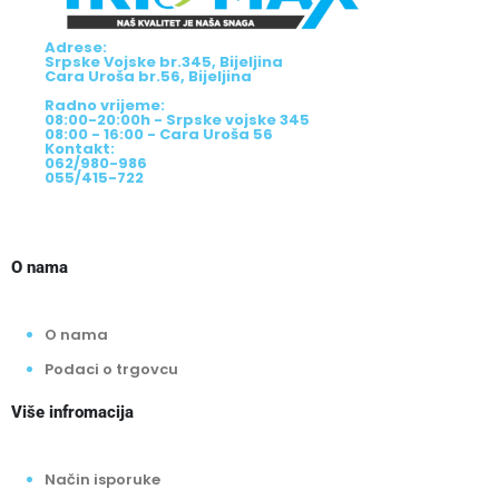
Adrese:
Srpske Vojske br.345, Bijeljina
Cara Uroša br.56, Bijeljina
Radno vrijeme:
08:00-20:00h - Srpske vojske 345
08:00 - 16:00 - Cara Uroša 56
Kontakt:
062/980-986
055/415-722
O nama
O nama
Podaci o trgovcu
Više infromacija
Način isporuke