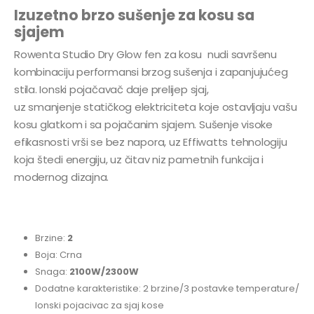
Izuzetno brzo sušenje za kosu sa
sjajem
Rowenta Studio Dry Glow fen za kosu nudi savršenu
kombinaciju performansi brzog sušenja i zapanjujućeg
stila. Ionski pojačavač daje prelijep sjaj,
uz smanjenje statičkog elektriciteta koje ostavljaju vašu
kosu glatkom i sa pojačanim sjajem. Sušenje visoke
efikasnosti vrši se bez napora, uz Effiwatts tehnologiju
koja štedi energiju, uz čitav niz pametnih funkcija i
modernog dizajna.
Brzine:
2
Boja: Crna
Snaga:
2100W/2300W
Dodatne karakteristike: 2 brzine/3 postavke temperature/
Ionski pojacivac za sjaj kose