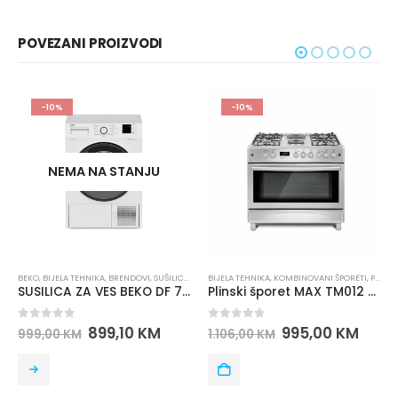
POVEZANI PROIZVODI
-10%
-10%
NEMA NA STANJU
BEKO
,
BIJELA TEHNIKA
,
BRENDOVI
,
SUŠILICE ZA VEŠ
BIJELA TEHNIKA
,
KOMBINOVANI ŠPORETI
,
PLINSKI ŠPORETI
SUSILICA ZA VES BEKO DF 7412 PA
Plinski šporet MAX TM012 P90X60IN4G4+2E
0
out of 5
0
out of 5
899,10
KM
995,00
KM
999,00
KM
1.106,00
KM