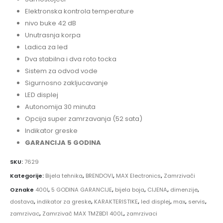
Elektronska kontrola temperature
nivo buke 42 dB
Unutrasnja korpa
Ladica za led
Dva stabilna i dva roto tocka
Sistem za odvod vode
Sigurnosno zakljucavanje
LED displej
Autonomija 30 minuta
Opcija super zamrzavanja (52 sata)
Indikator greske
GARANCIJA 5 GODINA
SKU:
7629
Kategorije:
Bijela tehnika
,
BRENDOVI
,
MAX Electronics
,
Zamrzivači
Oznake
400l
,
5 GODINA GARANCIJE
,
bijela boja
,
CIJENA
,
dimenzije
,
dostava
,
indikator za greske
,
KARAKTERISTIKE
,
led displej
,
max
,
servis
,
zamrzivac
,
Zamrzivač MAX TMZBD1 400L
,
zamrzivaci