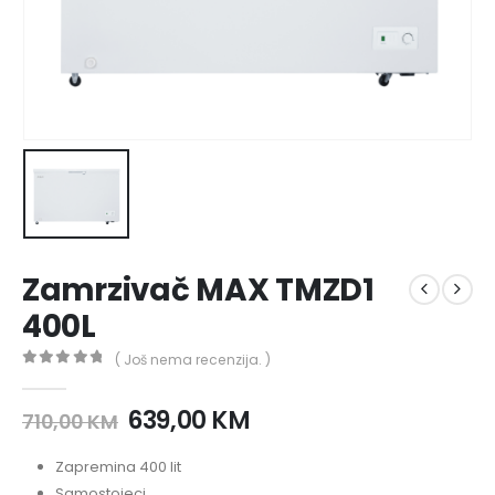
Zamrzivač MAX TMZD1
400L
( Još nema recenzija. )
0
out of 5
639,00
KM
710,00
KM
Zapremina 400 lit
Samostojeci