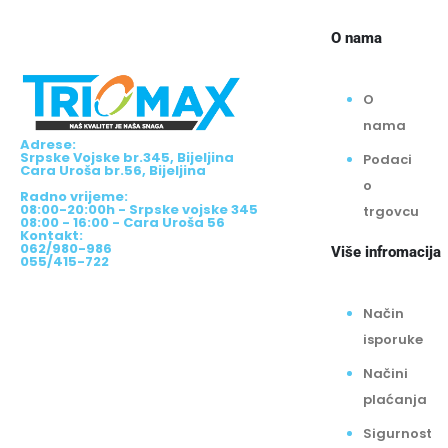
O nama
O
nama
Adrese:
Srpske Vojske br.345, Bijeljina
Podaci
Cara Uroša br.56, Bijeljina
o
Radno vrijeme:
08:00-20:00h - Srpske vojske 345
trgovcu
08:00 - 16:00 - Cara Uroša 56
Kontakt:
062/980-986
Više infromacija
055/415-722
Način
isporuke
Načini
plaćanja
Sigurnost