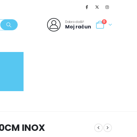
Dobro došli!
0
Moj račun
SVJEŽI POPUSTI
NOVO
062/980-986
0CM INOX