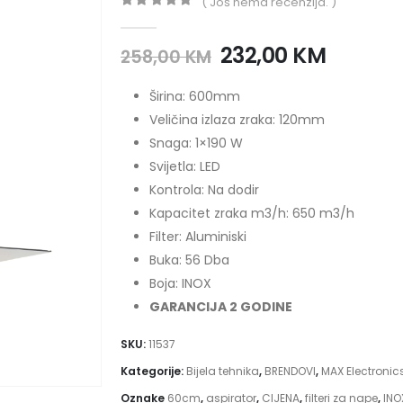
( Još nema recenzija. )
0
out of 5
232,00
KM
258,00
KM
Širina: 600mm
Veličina izlaza zraka: 120mm
Snaga: 1×190 W
Svijetla: LED
Kontrola: Na dodir
Kapacitet zraka m3/h: 650 m3/h
Filter: Aluminiski
Buka: 56 Dba
Boja: INOX
GARANCIJA 2 GODINE
SKU:
11537
Kategorije:
Bijela tehnika
,
BRENDOVI
,
MAX Electronic
Oznake
60cm
,
aspirator
,
CIJENA
,
filteri za nape
,
INO