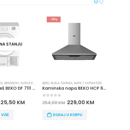
-10%
PREPO
NA STANJU
KA
,
BRENDOVI
,
SUŠILICE ZA VEŠ
BEKO
,
BIJELA TEHNIKA
,
NAPE / ASPIRATORI
BIJELA TEHN
Sušilica za veš BEKO DF 7111 PAW
Kaminska napa BEKO HCP 61310 I
0
out of 5
0
out o
625,50
KM
229,00
KM
254,00
KM
703,00
 VIŠE
DODAJ U KORPU
DOD