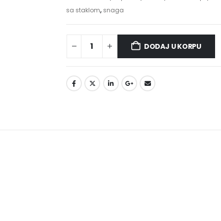
sa staklom
,
snaga
DODAJ U KORPU