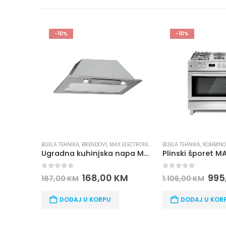
-10%
-10%
BIJELA TEHNIKA
,
BRENDOVI
,
MAX ELECTRONICS
,
NAPE / ASPIRATORI
BIJELA TEHNIKA
,
KOMBINO
,
UGRAD
Ugradna kuhinjska napa MAX 52 cm INOX F9
0
out of 5
0
out of 5
168,00
KM
995
187,00
KM
1.106,00
KM
DODAJ U KORPU
DODAJ U KOR