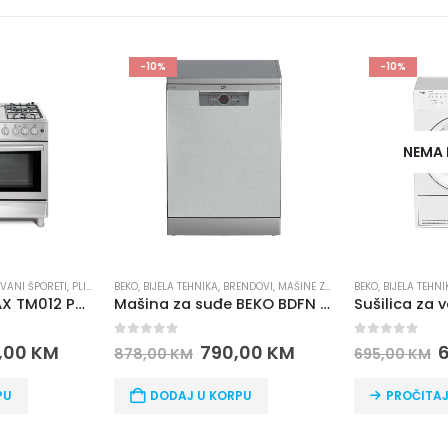
-10%
-10%
NEMA 
VANI ŠPORETI
NA TEHNIKA
,
PLINSKI ŠPORETI
BEKO
,
BIJELA TEHNIKA
,
ŠPORETI
,
BRENDOVI
,
MAŠINE ZA SUDOVE
BEKO
,
BIJELA TEHNI
Plinski šporet MAX TM012 P90X60IN4G4+2E
Mašina za suđe BEKO BDFN 26430 X
0
out of 5
0
out of 5
,00
KM
790,00
KM
878,00
KM
695,00
KM
PU
DODAJ U KORPU
PROČITAJ