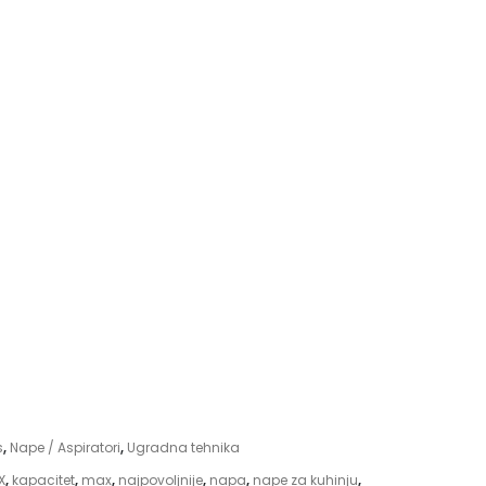
s
,
Nape / Aspiratori
,
Ugradna tehnika
X
,
kapacitet
,
max
,
najpovoljnije
,
napa
,
nape za kuhinju
,