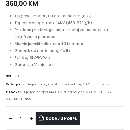
360,00
KM
Tip gasa: Propan, Butan i mešavine (LPG)
Toplotna snaga: mak: 14KV (450-870g/h)
Prekidač protiv naginjanja i uređaj za automatsko
isključivanje plamena
Aluminijumski reflektor od 3 komada
Gorionik od nerđajućeg čelika
Položaj: SLOBODAN
Garancija 12 mjeseci
SKU:
13488
Kategorije:
Grejna tijela
,
Grijalice i konvektori
,
MAX Electronics
Oznake:
Grijalica na gas MAX
,
Grijalica na gas MAX MGPH01SS
,
MAX MGPH01SS
DODAJ U KORPU