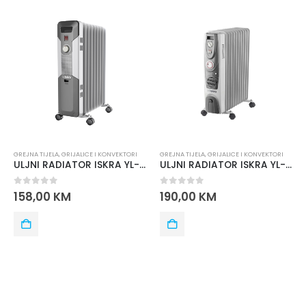
GREJNA TIJELA
,
GRIJALICE I KONVEKTORI
GREJNA TIJELA
,
GRIJALICE I KONVEKTORI
ULJNI RADIATOR ISKRA YL-B28-11
ULJNI RADIATOR ISKRA YL-B07FT-11
0
out of 5
0
out of 5
158,00
KM
190,00
KM