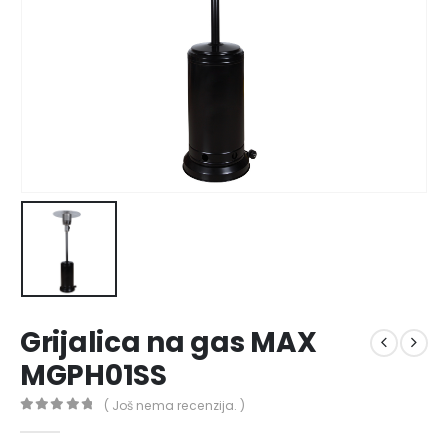
Grijalica na gas MAX
MGPH01SS
( Još nema recenzija. )
0
out of 5