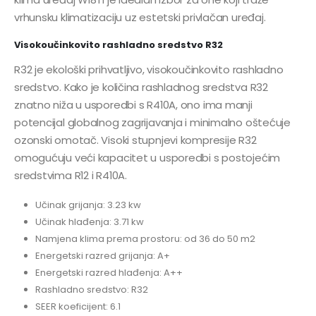
vrhunsku klimatizaciju uz estetski privlačan uređaj.
Visokoučinkovito rashladno sredstvo R32
R32 je ekološki prihvatljivo, visokoučinkovito rashladno
sredstvo. Kako je količina rashladnog sredstva R32
znatno niža u usporedbi s R410A, ono ima manji
potencijal globalnog zagrijavanja i minimalno oštećuje
ozonski omotač. Visoki stupnjevi kompresije R32
omogućuju veći kapacitet u usporedbi s postojećim
sredstvima R12 i R410A.
Učinak grijanja: 3.23 kw
Učinak hlađenja: 3.71 kw
Namjena klima prema prostoru: od 36 do 50 m2
Energetski razred grijanja: A+
Energetski razred hlađenja: A++
Rashladno sredstvo: R32
SEER koeficijent: 6.1