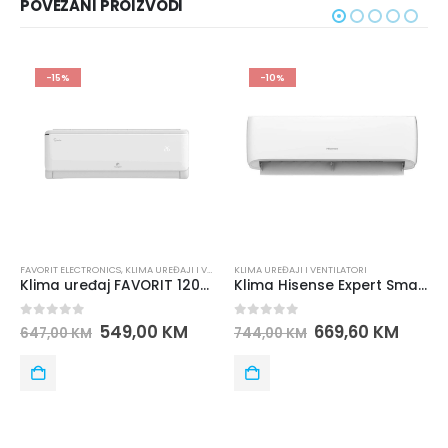
POVEZANI PROIZVODI
-15%
-10%
VORIT ELECTRONICS
,
KLIMA UREĐAJI I VENTILATORI
KLIMA UREĐAJI I VENTILATORI
MAX E
Klima uređaj FAVORIT 12000BTU FF INVERTER
Klima Hisense Expert Smart 12K-CF35YR1FG
out of 5
0
out of 5
0
ou
549,00
KM
669,60
KM
84,
47,00
KM
744,00
KM