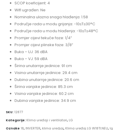
SCOP koeficijent: 4
WifI ugrađen: Ne
Nominalna ulazna snaga hlađenja: 1.58
Područje rada u modu grijanja: -10≤T≤30°C
Područje rada u modu hlađenja: -10≤T≤48°C
Promjer cijevi tekuće faze: 1/4”
Promjer cijevi plinske faze: 3/8”
Buka – UJ: 36 dBA
Buka – VJ: 59 dBA
Širina unutarnje jedinice: 91 cm
Visina unutarnje jedinice: 29.4 cm
Dubina unutarnje jedinice: 20.6 cm
Širina vanjske jedinice: 85.3 cm
Visina vanjske jedinice: 60.2 cm
Dubina vanjske jedinice: 34.9 cm
SKU:
12877
Kategorije:
Klima uređaji i ventilatori
,
LG
Oznake
18
,
INVERTER
,
klima uredjaj
,
Klima uređaj LG W18TI.NEU
,
lg