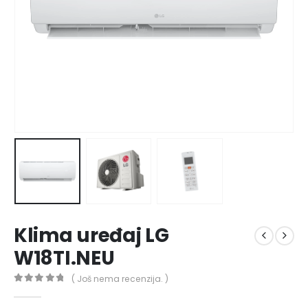
Klima uređaj LG
W18TI.NEU
( Još nema recenzija. )
0
out of 5