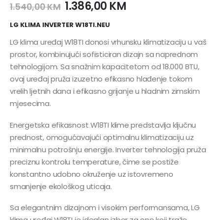
1.386,00
KM
1.540,00
KM
LG KLIMA INVERTER W18TI.NEU
LG klima uređaj W18TI donosi vrhunsku klimatizaciju u vaš
prostor, kombinujući sofisticiran dizajn sa naprednom
tehnologijom. Sa snažnim kapacitetom od 18.000 BTU,
ovaj uređaj pruža izuzetno efikasno hlađenje tokom
vrelih ljetnih dana i efikasno grijanje u hladnim zimskim
mjesecima.
Energetska efikasnost W18TI klime predstavlja ključnu
prednost, omogućavajući optimalnu klimatizaciju uz
minimalnu potrošnju energije. Inverter tehnologija pruža
preciznu kontrolu temperature, čime se postiže
konstantno udobno okruženje uz istovremeno
smanjenje ekološkog uticaja.
Sa elegantnim dizajnom i visokim performansama, LG
klima uređaj W18TI je idealan izbor za one koji traže