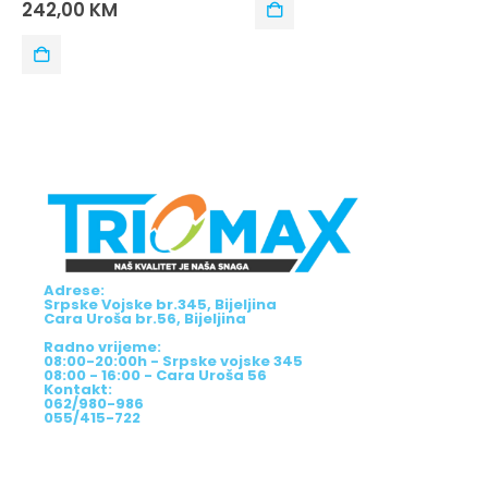
out of 5
0
ou
42,00
KM
111,0
Adrese:
Srpske Vojske br.345, Bijeljina
Cara Uroša br.56, Bijeljina
Radno vrijeme:
08:00-20:00h - Srpske vojske 345
08:00 - 16:00 - Cara Uroša 56
Kontakt:
062/980-986
055/415-722