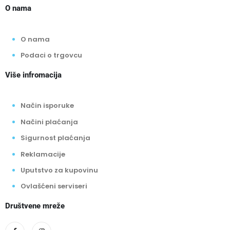
O nama
O nama
Podaci o trgovcu
Više infromacija
Način isporuke
Načini plaćanja
Sigurnost plaćanja
Reklamacije
Uputstvo za kupovinu
Ovlašćeni serviseri
Društvene mreže