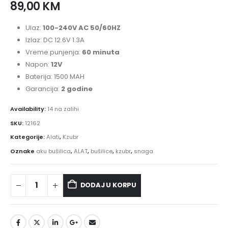
89,00
KM
Ulaz:
100-240V AC 50/60HZ
Izlaz: DC 12.6V 1.3A
Vreme punjenja:
60 ​​minuta
Napon:
12V
Baterija: 1500 MAH
Garancija:
2 godine
Availability:
14 na zalihi
SKU:
12162
Kategorije:
Alati
,
Kzubr
Oznake
aku bušilica
,
ALAT
,
bušilice
,
kzubr
,
snaga
DODAJ U KORPU