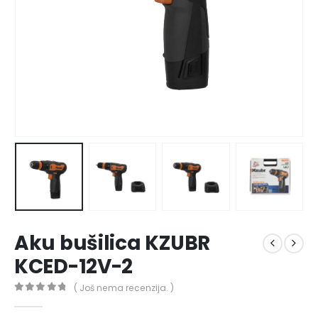
Aku bušilica KZUBR
KCED-12V-2
( Još nema recenzija. )
0
out of 5