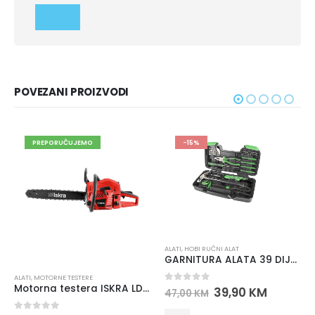
POVEZANI PROIZVODI
PREPORUČUJEMO
-15%
ALATI
,
HOBI RUČNI ALAT
GARNITURA ALATA 39 DIJELOVA ISKRA ERO HTWR-39
ATI
,
MOTORNE TESTERE
ALATI
,
Motorna testera ISKRA LD845A
0
out of 5
39,90
KM
47,00
KM