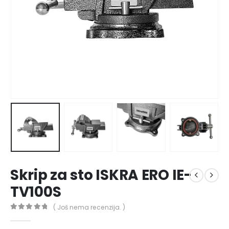
Skrip za sto ISKRA ERO IE-
TV100S
( Još nema recenzija. )
0
out of 5