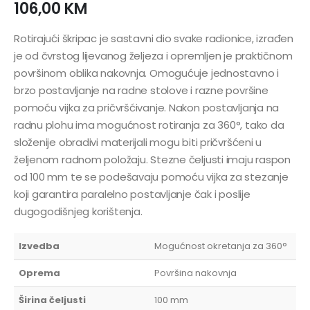
106,00
KM
Rotirajući škripac je sastavni dio svake radionice, izrađen
je od čvrstog lijevanog željeza i opremljen je praktičnom
površinom oblika nakovnja. Omogućuje jednostavno i
brzo postavljanje na radne stolove i razne površine
pomoću vijka za pričvršćivanje. Nakon postavljanja na
radnu plohu ima mogućnost rotiranja za 360°, tako da
složenije obradivi materijali mogu biti pričvršćeni u
željenom radnom položaju. Stezne čeljusti imaju raspon
od 100 mm te se podešavaju pomoću vijka za stezanje
koji garantira paralelno postavljanje čak i poslije
dugogodišnjeg korištenja.
Izvedba
Mogućnost okretanja za 360°
Oprema
Površina nakovnja
Širina čeljusti
100 mm