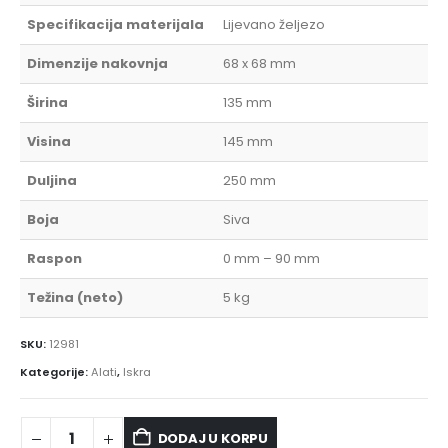
Specifikacija materijala
Lijevano željezo
Dimenzije nakovnja
68 x 68 mm
Širina
135 mm
Visina
145 mm
Duljina
250 mm
Boja
Siva
Raspon
0 mm – 90 mm
Težina (neto)
5 kg
SKU:
12981
Kategorije:
Alati
,
Iskra
DODAJ U KORPU