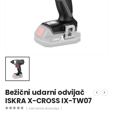
Bežični udarni odvijač
ISKRA X-CROSS IX-TW07
( Još nema recenzija. )
0
out of 5