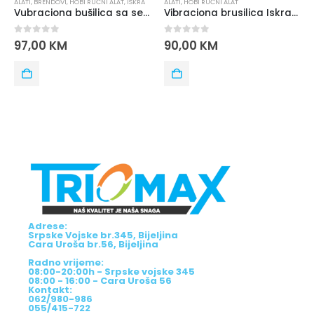
ALATI
,
BRENDOVI
,
HOBI RUČNI ALAT
,
ISKRA
ALATI
,
HOBI RUČNI ALAT
Vubraciona bušilica sa setom alata ISKRA GX-BMC002
Vibraciona brusilica Iskra ERO IE-AJ23-200, 200W
0
out of 5
0
out of 5
97,00
KM
90,00
KM
Adrese:
Srpske Vojske br.345, Bijeljina
Cara Uroša br.56, Bijeljina
Radno vrijeme:
08:00-20:00h - Srpske vojske 345
08:00 - 16:00 - Cara Uroša 56
Kontakt:
062/980-986
055/415-722