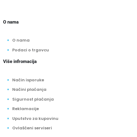
O nama
O nama
Podaci o trgovcu
Više infromacija
Način isporuke
Načini plaćanja
Sigurnost plaćanja
Reklamacije
Uputstvo za kupovinu
Ovlašćeni serviseri