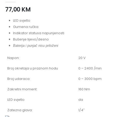
77,00
KM
LED svjetlo
Gumena ručka
Indikator statusa napunjenosti
Bušenje lijevo/desno
Baterija i punjač nisu priloženi
Napon:
20 V
Broj okretaja u praznom hodu
0 – 2400 /min
Broj udaraca:
0 – 3000 bpm
Zakretni moment:
160 Nm
LED svjetlo
da
Zatezna glava:
1/4″