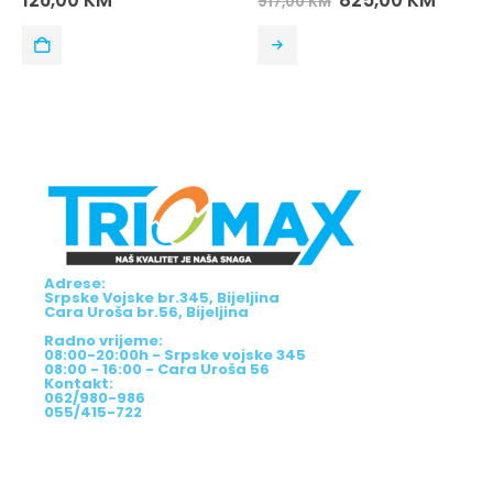
126,00
KM
825,00
KM
917,00
KM
Adrese:
Srpske Vojske br.345, Bijeljina
Cara Uroša br.56, Bijeljina
Radno vrijeme:
08:00-20:00h - Srpske vojske 345
08:00 - 16:00 - Cara Uroša 56
Kontakt:
062/980-986
055/415-722