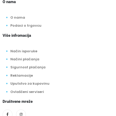
O nama
O nama
Podaci o trgovcu
Više infromacija
Način isporuke
Načini plaćanja
Sigurnost plaćanja
Reklamacije
Uputstvo za kupovinu
Ovlašćeni serviseri
Društvene mreže