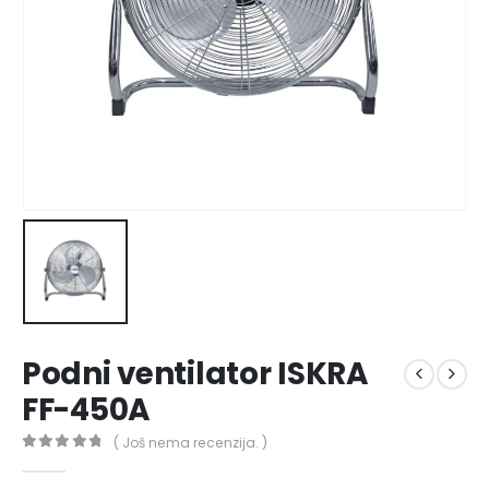
Podni ventilator ISKRA
FF-450A
( Još nema recenzija. )
0
out of 5