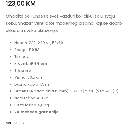
123,00
KM
Ohladite se i unesite svež vazduh koji cirkuliše u svoju
sobu. Snažan ventilator modernog dizajna, koji se dobro
uklapa u svako okruženje.
Napon: 220-240 V~, 50/60 Hz
Snaga:
110 W
Tip: pod
Prečnik:
Ø 44 cm
3 brzine
Visina: 53,5 cm
Dužina kabla: 1,5 m
Dimenzije pakovanja (v mm): 560 (D) x 200 (Š) x 540 (V)
Neto težina: 4,3 kg
Bruto težina: 5,8 kg
24 meseca garancije
SKU:
13056