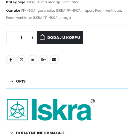
Kategorije:
Iskra
,
Klima uređaji i ventilatori
Oznake
FF-450A
,
garancija
,
ISKRA FF-450A
,
napon
,
Podni ventilator
,
Podni ventilator ISKRA FF-450A
,
snaga
DODAJ U KORPU
OPIS
DODATNE INFORMACIJE