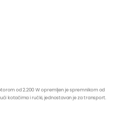
motorom od 2.200 W opremljen je spremnikom od
ujući kotačima i ručki, jednostavan je za transport.