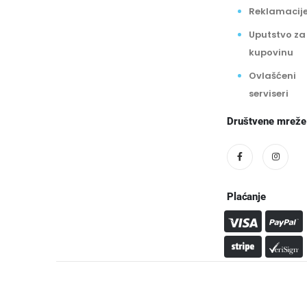
Reklamacij
Uputstvo za
kupovinu
Ovlašćeni
serviseri
Društvene mreže
Plaćanje