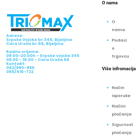
O nama
O
nama
Adrese:
Srpske Vojske br.345, Bijeljina
Podaci
Cara Uroša br.56, Bijeljina
o
Radno vrijeme:
08:00-20:00h - Srpske vojske 345
trgovcu
08:00 - 16:00 - Cara Uroša 56
Kontakt:
062/980-986
Više infromacija
055/415-722
Način
isporuke
Načini
plaćanja
Sigurnost
plaćanja