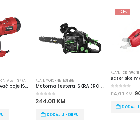
-21%
PREPORUČU
-21%
ALATI
,
HOBI RUČNI ALAT
Bateriske makaze za obrezivanje ISKRA MOE-6ET-7.2
ALATI
,
BRENDOVI
,
H
Motorna testera ISKRA ERO IE-GC401
0
out of 5
90,00
KM
114,00
KM
0
out of 5
9
126,00
KM
DODAJ U KORPU
PU
DODAJ U