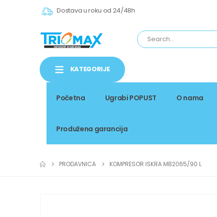
Dostava u roku od 24/48h
KATEGORIJE
Početna
Ugrabi POPUST
O nama
Produžena garancija
PRODAVNICA
KOMPRESOR ISKRA MB2065/90 L