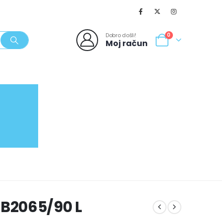
Dobro došli!
0
Moj račun
SVJEŽI POPUSTI
NOVO
062/980-986
B2065/90 L