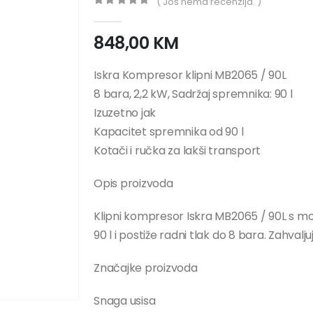
( Još nema recenzija. )
0
out of 5
848,00
KM
Iskra Kompresor klipni MB2065 / 90L
8 bara, 2,2 kW, Sadržaj spremnika: 90 l
Izuzetno jak
Kapacitet spremnika od 90 l
Kotači i ručka za lakši transport
Opis proizvoda
Klipni kompresor Iskra MB2065 / 90L s 
90 l i postiže radni tlak do 8 bara. Zahvalj
Značajke proizvoda
Snaga usisa