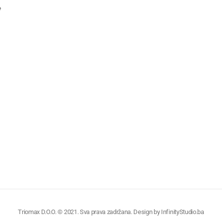
e
Triomax D.O.O. © 2021. Sva prava zadržana. Design by
InfinityStudio.ba