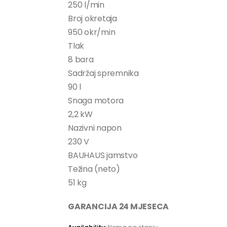
250 l/min
Broj okretaja
950 okr/min
Tlak
8 bara
Sadržaj spremnika
90 l
Snaga motora
2,2 kW
Nazivni napon
230 V
BAUHAUS jamstvo
Težina (neto)
51 kg
GARANCIJA 24 MJESECA