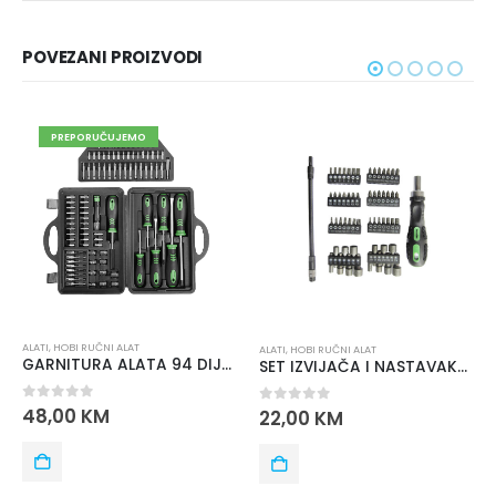
POVEZANI PROIZVODI
PREPORUČUJEMO
ALATI
,
HOBI RUČNI ALAT
ALATI
,
HOBI RUČNI ALAT
GARNITURA ALATA 94 DIJELA ISKRA HTWR 94
SET IZVIJAČA I NASTAVAKA ISKRA ERO HTS 58
0
out of 5
48,00
KM
0
out of 5
22,00
KM