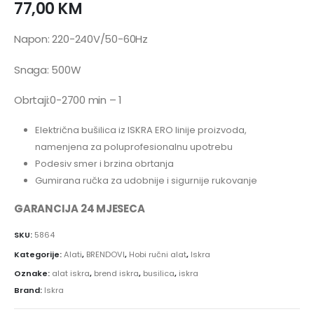
77,00
KM
Napon: 220-240V/50-60Hz
Snaga: 500W
Obrtaji:0-2700 min – 1
Električna bušilica iz ISKRA ERO linije proizvoda,
namenjena za poluprofesionalnu upotrebu
Podesiv smer i brzina obrtanja
Gumirana ručka za udobnije i sigurnije rukovanje
GARANCIJA 24 MJESECA
SKU:
5864
Kategorije:
Alati
,
BRENDOVI
,
Hobi ručni alat
,
Iskra
Oznake:
alat iskra
,
brend iskra
,
busilica
,
iskra
Brand:
Iskra