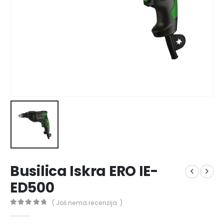
Busilica Iskra ERO IE-
ED500
( Još nema recenzija. )
0
out of 5