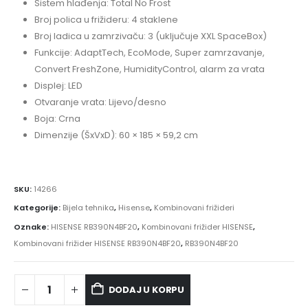
Sistem hlađenja: Total No Frost
Broj polica u frižideru: 4 staklene
Broj ladica u zamrzivaču: 3 (uključuje XXL SpaceBox)
Funkcije: AdaptTech, EcoMode, Super zamrzavanje,
Convert FreshZone, HumidityControl, alarm za vrata
Displej: LED
Otvaranje vrata: Lijevo/desno
Boja: Crna
Dimenzije (ŠxVxD): 60 × 185 × 59,2 cm
SKU:
14266
Kategorije:
Bijela tehnika
,
Hisense
,
Kombinovani frižideri
Oznake:
HISENSE RB390N4BF20
,
Kombinovani frižider HISENSE
,
Kombinovani frižider HISENSE RB390N4BF20
,
RB390N4BF20
DODAJ U KORPU