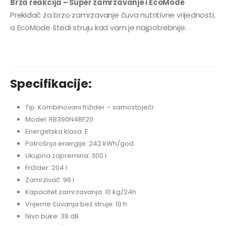
Brza reakcija – Super zamrzavanje i EcoMode
Prekidač za brzo zamrzavanje čuva nutritivne vrijednosti,
a EcoMode štedi struju kad vam je najpotrebnije.
Specifikacije:
Tip: Kombinovani frižider – samostojeći
Model: RB390N4BF20
Energetska klasa: E
Potrošnja energije: 242 kWh/god
Ukupna zapremina: 300 l
Frižider: 204 l
Zamrzivač: 96 l
Kapacitet zamrzavanja: 10 kg/24h
Vrijeme čuvanja bez struje: 10 h
Nivo buke: 38 dB