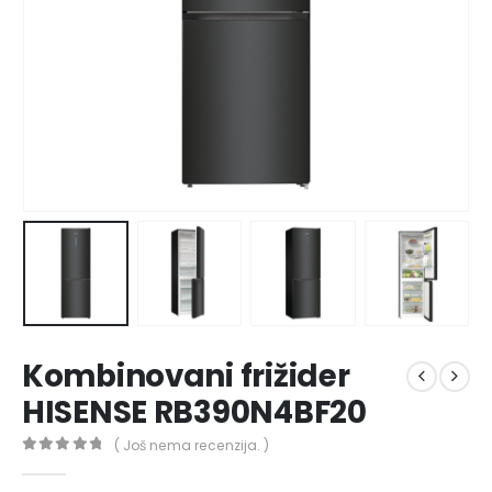
Kombinovani frižider
HISENSE RB390N4BF20
( Još nema recenzija. )
0
out of 5