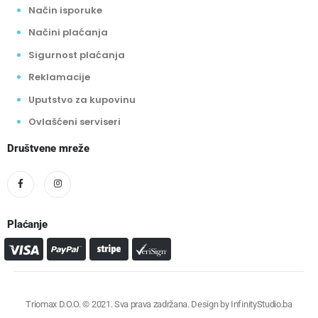
Način isporuke
Načini plaćanja
Sigurnost plaćanja
Reklamacije
Uputstvo za kupovinu
Ovlašćeni serviseri
Društvene mreže
Plaćanje
Triomax D.O.O. © 2021. Sva prava zadržana. Design by
InfinityStudio.ba