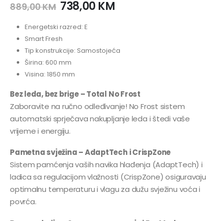
738,00
KM
889,00
KM
Energetski razred: E
Smart Fresh
Tip konstrukcije: Samostojeća
Širina: 600 mm
Visina: 1850 mm
Bez leda, bez brige – Total No Frost
Zaboravite na ručno odleđivanje! No Frost sistem
automatski sprječava nakupljanje leda i štedi vaše
vrijeme i energiju.
Pametna svježina – AdaptTech i CrispZone
Sistem pamćenja vaših navika hlađenja (AdaptTech) i
ladica sa regulacijom vlažnosti (CrispZone) osiguravaju
optimalnu temperaturu i vlagu za dužu svježinu voća i
povrća.